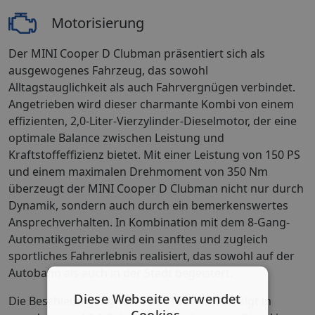
Motorisierung
Der MINI Cooper D Clubman präsentiert sich als
ausgewogenes Fahrzeug, das sowohl
Alltagstauglichkeit als auch Fahrvergnügen verbindet.
Angetrieben wird dieser charmante Kombi von einem
effizienten, 2,0-Liter-Vierzylinder-Dieselmotor, der eine
optimale Balance zwischen Leistung und
Kraftstoffeffizienz bietet. Mit einer Leistung von 150 PS
und einem maximalen Drehmoment von 350 Nm
überzeugt der MINI Cooper D Clubman nicht nur durch
Dynamik, sondern auch durch ein bemerkenswertes
Ansprechverhalten. In Kombination mit dem 8-Gang-
Automatikgetriebe wird ein sanftes und zugleich
sportliches Fahrerlebnis realisiert, das sowohl auf der
Autobahn als auch in der Stadt begeistert.
Diese Webseite verwendet
Die Beschleunigung von 0 auf 100 km/h erfolgt in