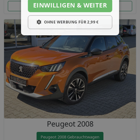
EINWILLIGEN & WEITER
Modellbeschreibung
OHNE WERBUNG FÜR 2,99 €
Peugeot 2008
Peugeot 2008 Gebrauchtwagen