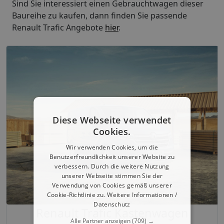
Sind Sie interessiert einen Gebrauchtwagen dieser
Baureihe zu kaufen, dann finden Sie passende
Renault Trafic Angebote
hier
.
Diese Webseite verwendet
Cookies.
Wir verwenden Cookies, um die
Benutzerfreundlichkeit unserer Website zu
verbessern. Durch die weitere Nutzung
unserer Webseite stimmen Sie der
Verwendung von Cookies gemäß unserer
Cookie-Richtlinie zu.
Weitere Informationen /
Datenschutz
Renault Trafic Kastenwagen
Alle Partner anzeigen
(709) →