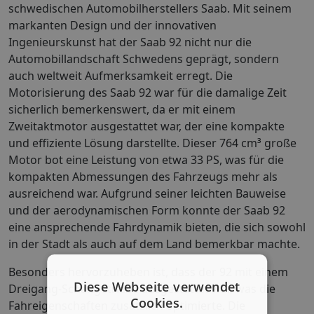
schwedischen Automobilherstellers Saab. Mit seinem
markanten Design und der innovativen
Ingenieurskunst hat der Saab 92 nicht nur die
Automobillandschaft Schwedens geprägt, sondern
auch weltweit Aufmerksamkeit erregt. Die
Motorisierung des Saab 92 war für die damalige Zeit
sicherlich bemerkenswert, da er mit einem
Zweitaktmotor ausgestattet war, der eine kompakte
und effiziente Lösung darstellte. Dieser 764 cm³ große
Motor bot eine Leistung von etwa 33 PS, was für die
kompakten Abmessungen des Fahrzeugs mehr als
ausreichend war. Aufgrund seiner leichten Bauweise
und der aerodynamischen Form konnte der Saab 92
eine ansprechende Fahrdynamik bieten, die sich sowohl
in der Stadt als auch auf dem Land bemerkbar machte.
Besonders hervorzuheben ist, dass der 92 mit einem
Diese Webseite verwendet
Dreigang-Schaltgetriebe ausgestattet war, was die
Cookies.
Fahreigenschaften zusätzlich optimierte. Die