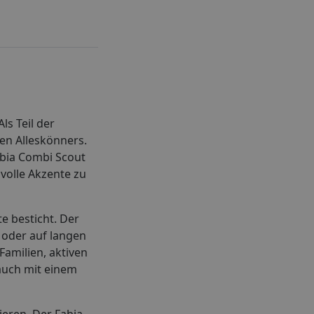
s Teil der
en Alleskönners.
Fabia Combi Scout
lvolle Akzente zu
e besticht. Der
 oder auf langen
amilien, aktiven
auch mit einem
ieren. Der Fabia