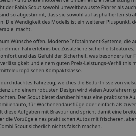
cht der Fabia Scout sowohl umweltbewusste Fahrer als auch 
ind so abgestimmt, dass sie sowohl auf asphaltierten Stra
 Die Wendigkeit des Modells ist ein weiterer Pluspunkt, d
erspiel macht.
 kaum Wünsche offen. Moderne Infotainment-Systeme, die a
nehmen Fahrerlebnis bei. Zusätzliche Sicherheitsfeatures, 
mfort und das Gefühl der Sicherheit, was besonders für F
uverlässigkeit und einem guten Preis-Leistungs-Verhältnis 
 mitteleuropäischen Kompaktklasse.
 durchdachtes Fahrzeug, welches die Bedürfnisse von vielse
izienz und einem robusten Design wird vielen Autofahrern ge
chten. Der Scout bietet darüber hinaus eine praktische Au
Familienauto, für Wochenendausflüge oder einfach als zuver
lt diese Aufgaben mit Bravour und spricht damit eine breit
r die Vorzüge eines praktischen Autos mit frischeren, abe
ombi Scout sicherlich nichts falsch machen.