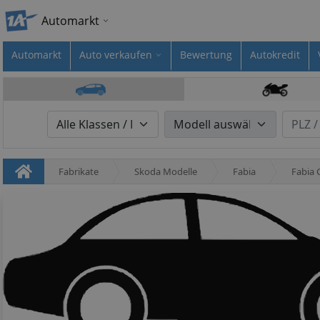
Automarkt
Automarkt
Auto verkaufen
Bewertung
Autokredit
Fabrikate
Skoda Modelle
Fabia
Fabia 