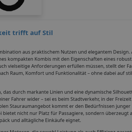
it trifft auf Stil
mbination aus praktischem Nutzen und elegantem Design. Al
eines kompakten Kombis mit den Eigenschaften eines robust
auch vielseitige Anforderungen erfüllen müssen, stellt der 
 nach Raum, Komfort und Funktionalität – ohne dabei auf sti
, das durch markante Linien und eine dynamische Silhouett
er Fahrer wider – sei es beim Stadtverkehr, in der Freizeit
blen Stauraumangebot kommt er den Bedürfnissen junger F
bietet nicht nur Platz für Passagiere, sondern überzeugt 
päck und alltägliche Einkäufe eignet.
ner Motoren, die sowohl Leistung als auch Effizienz garant