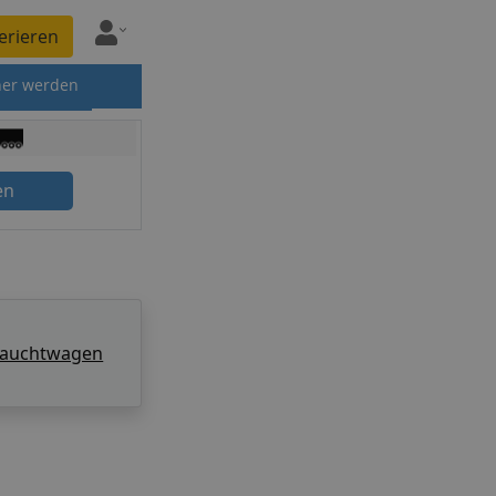
erieren
ner werden
en
rauchtwagen