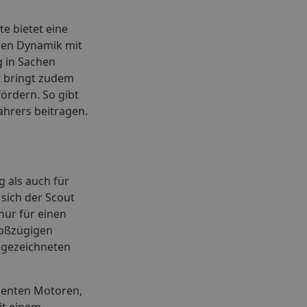
e bietet eine
eren Dynamik mit
g in Sachen
ut bringt zudem
ördern. So gibt
ahrers beitragen.
g als auch für
 sich der Scout
nur für einen
großzügigen
usgezeichneten
zienten Motoren,
it einem