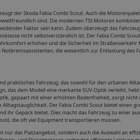
rzeugt der Skoda Fabia Combi Scout. Auch die Motorenpalett
 umweltfreundlich sind. Die modernen TSI-Motoren kombini
cheidender Faktor sein kann. Zudem überzeugt das Fahrzeu
isklasse nicht selbstverständlich ist. Der Fabia Combi Sco
 Fahrkomfort erhöhen und die Sicherheit im Straßenverkehr f
Notbremsassistenten, die wesentlich zur Entlastung des F
und praktisches Fahrzeug, das sowohl für den urbanen Allta
gn, das dem Modell eine markante SUV-Optik verleiht, hebt
ik, gepaart mit einer erhöhten Bodenfreiheit, sorgt nicht 
e Alltagstauglichkeit. Der Fabia Combi Scout bietet einen 
nd ihr Gepäck bietet. Dies macht das Fahrzeug zu einer a
til, die oft viel Equipment transportieren müssen.
ht nur das Platzangebot, sondern auch die Auswahl an effi
Benzin- und Dieselmotoren verbinden effiziente Leistung m