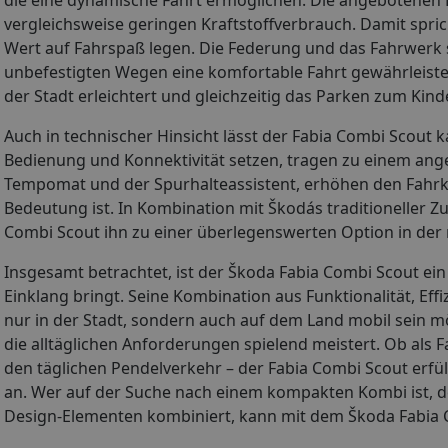
vergleichsweise geringen Kraftstoffverbrauch. Damit spri
Wert auf Fahrspaß legen. Die Federung und das Fahrwerk s
unbefestigten Wegen eine komfortable Fahrt gewährleisten.
der Stadt erleichtert und gleichzeitig das Parken zum Kind
Auch in technischer Hinsicht lässt der Fabia Combi Scout
Bedienung und Konnektivität setzen, tragen zu einem ange
Tempomat und der Spurhalteassistent, erhöhen den Fahrko
Bedeutung ist. In Kombination mit Škodás traditioneller Z
Combi Scout ihn zu einer überlegenswerten Option in der
Insgesamt betrachtet, ist der Škoda Fabia Combi Scout ein
Einklang bringt. Seine Kombination aus Funktionalität, Eff
nur in der Stadt, sondern auch auf dem Land mobil sein mö
die alltäglichen Anforderungen spielend meistert. Ob als 
den täglichen Pendelverkehr – der Fabia Combi Scout erfül
an. Wer auf der Suche nach einem kompakten Kombi ist, de
Design-Elementen kombiniert, kann mit dem Škoda Fabia C