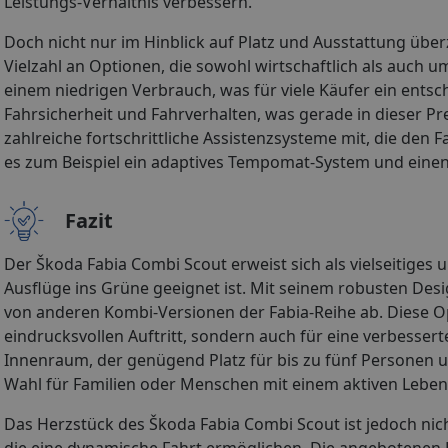
Leistungs-Verhältnis verbessern.
Doch nicht nur im Hinblick auf Platz und Ausstattung übe
Vielzahl an Optionen, die sowohl wirtschaftlich als auch
einem niedrigen Verbrauch, was für viele Käufer ein ents
Fahrsicherheit und Fahrverhalten, was gerade in dieser Pre
zahlreiche fortschrittliche Assistenzsysteme mit, die den
es zum Beispiel ein adaptives Tempomat-System und einen 
Fazit
Der Škoda Fabia Combi Scout erweist sich als vielseitiges 
Ausflüge ins Grüne geeignet ist. Mit seinem robusten Desi
von anderen Kombi-Versionen der Fabia-Reihe ab. Diese Opt
eindrucksvollen Auftritt, sondern auch für eine verbessert
Innenraum, der genügend Platz für bis zu fünf Personen u
Wahl für Familien oder Menschen mit einem aktiven Lebenss
Das Herzstück des Škoda Fabia Combi Scout ist jedoch nic
die eine dynamische Fahrt ermöglichen. Die angebotenen 