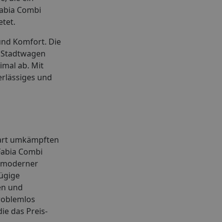
Fabia Combi
tet.
und Komfort. Die
n Stadtwagen
imal ab. Mit
erlässiges und
 hart umkämpften
 Fabia Combi
n moderner
zügige
en und
problemlos
ie das Preis-