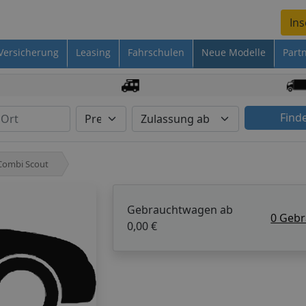
Ins
Versicherung
Leasing
Fahrschulen
Neue Modelle
Part
Find
Combi Scout
Gebrauchtwagen ab
0 Geb
0,00 €