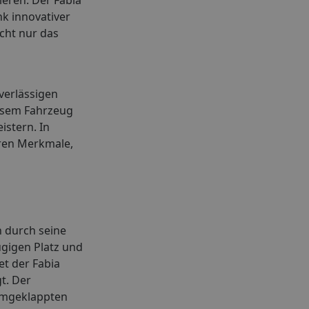
k innovativer
icht nur das
verlässigen
iesem Fahrzeug
istern. In
eren Merkmale,
h durch seine
ügigen Platz und
et der Fabia
t. Der
 umgeklappten