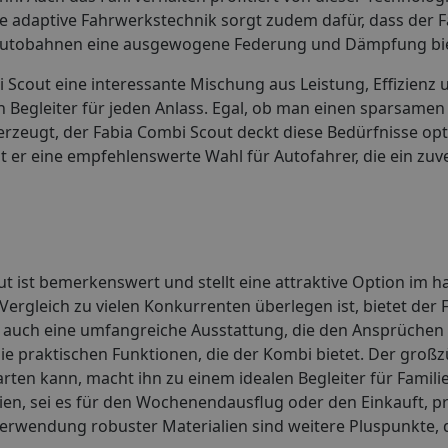
Die adaptive Fahrwerkstechnik sorgt zudem dafür, dass der 
n Autobahnen eine ausgewogene Federung und Dämpfung bie
 Scout eine interessante Mischung aus Leistung, Effizienz 
n Begleiter für jeden Anlass. Egal, ob man einen sparsame
rzeugt, der Fabia Combi Scout deckt diese Bedürfnisse opt
 er eine empfehlenswerte Wahl für Autofahrer, die ein zuv
ut ist bemerkenswert und stellt eine attraktive Option im
Vergleich zu vielen Konkurrenten überlegen ist, bietet der
rn auch eine umfangreiche Ausstattung, die den Ansprüche
e praktischen Funktionen, die der Kombi bietet. Der groß
rten kann, macht ihn zu einem idealen Begleiter für Famili
lien, sei es für den Wochenendausflug oder den Einkauft, 
erwendung robuster Materialien sind weitere Pluspunkte, d