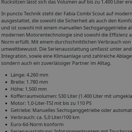
Rücksitzen lässt sich das Volumen auf bis zu 1.400 Liter er
In puncto Technik steht der Fabia Combi Scout auf modern
ausgestattet, die sowohl die Sicherheit als auch den Komfo
und ist sowohl mit einem manuellen Sechsganggetriebe al
modernen Motorentechnologie sind sowohl die Effizienz al
Norm erfüllt. Mit einem durchschnittlichen Verbrauch von e
umweltbewusst. Die Serienausstattung umfasst unter and
Integration, sowie eine Klimaanlage und zahlreiche Ablagef
sondern auch ein zuverlässiger Partner im Alltag.
Länge: 4.260 mm
Breite: 1.780 mm
Höhe: 1.500 mm
Kofferraumvolumen: 530 Liter (1.400 Liter mit umgekl
Motor: 1,0-Liter-TSI mit bis zu 110 PS
Getriebe: Manuelles Sechsganggetriebe oder automa
Verbrauch: ca. 5,0 Liter/100 km
Euro-6d-Norm konform
Serienausstattung: Infotainmentsystem mit Touchscre