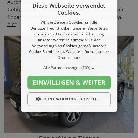
Automarkt.de. Sind Sie interessiert einen
Diese Webseite verwendet
Gebrauchtwagen dieser Baureihe zu kaufen, dann
Cookies.
finden Sie passende SsangYong Torres Angebote
Wir verwenden Cookies, um die
hier
.
Benutzerfreundlichkeit unserer Website zu
verbessern. Durch die weitere Nutzung
unserer Webseite stimmen Sie der
Verwendung von Cookies gemäß unserer
Cookie-Richtlinie zu.
Weitere Informationen /
Datenschutz
Alle Partner anzeigen
(709) →
EINWILLIGEN & WEITER
OHNE WERBUNG FÜR 2,99 €