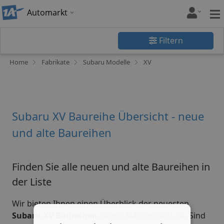
Automarkt
Filtern
Home
Fabrikate
Subaru Modelle
XV
Subaru XV Baureihe Übersicht - neue
und alte Baureihen
Finden Sie alle neuen und alte Baureihen in
der Liste
Wir bieten Ihnen einen Überblick der neuesten
Subaru XV Baureihen
beim 1A-Automarkt.de. Sind