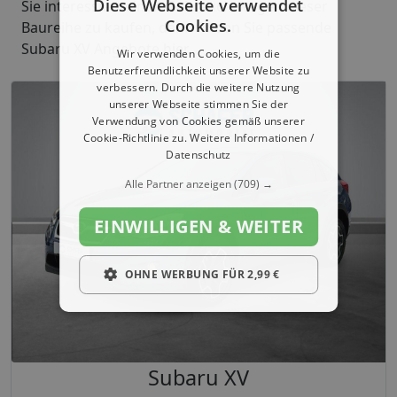
Diese Webseite verwendet
Sie interessiert einen Gebrauchtwagen dieser
Cookies.
Baureihe zu kaufen, dann finden Sie passende
Subaru XV Angebote
hier
.
Wir verwenden Cookies, um die
Benutzerfreundlichkeit unserer Website zu
verbessern. Durch die weitere Nutzung
unserer Webseite stimmen Sie der
Verwendung von Cookies gemäß unserer
Cookie-Richtlinie zu.
Weitere Informationen /
Datenschutz
Alle Partner anzeigen
(709) →
EINWILLIGEN & WEITER
OHNE WERBUNG FÜR 2,99 €
Subaru XV