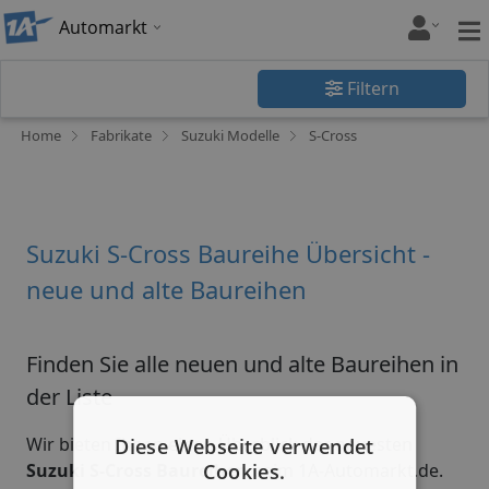
Automarkt
Filtern
Home
Fabrikate
Suzuki Modelle
S-Cross
Suzuki S-Cross Baureihe Übersicht -
neue und alte Baureihen
Finden Sie alle neuen und alte Baureihen in
der Liste
Wir bieten Ihnen einen Überblick der neuesten
Diese Webseite verwendet
Cookies.
Suzuki S-Cross Baureihen
beim 1A-Automarkt.de.