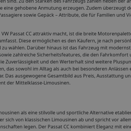
den sind. Zu den Stärken des Fahrzeugs zählen neben der 
die eine gehobene Anmutung erzeugen. Zudem überzeugt de
sagiere sowie Gepäck – Attribute, die für Familien und Vi
s VW Passat CC attraktiv macht, ist die breite Motorenpalett
 umfasst. Diese ermöglichen es den Käufern, je nach persön
zu wählen. Darüber hinaus ist das Fahrzeug mit modernst
 sowie zahlreiche Sicherheitsfeatures, die den Fahrkomfort 
e Zuverlässigkeit und den Werterhalt sind weitere Pluspun
n, das sowohl im Alltag als auch bei besonderen Anlässen e
dar. Das ausgewogene Gesamtbild aus Preis, Ausstattung un
nt der Mittelklasse-Limousinen.
sinen als eine stilvolle und sportliche Alternative etablier
 sich von klassischen Limousinen ab und spricht vor allem
enschaften legen. Der Passat CC kombiniert Eleganz mit e