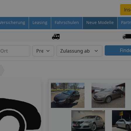
Ins
Versicherung
Leasing
Fahrschulen
Neue Modelle
Part
Find