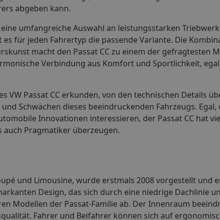
hrers abgeben kann.
 eine umfangreiche Auswahl an leistungsstarken Triebwer
bt es für jeden Fahrertyp die passende Variante. Die Kombin
urskunst macht den Passat CC zu einem der gefragtesten M
armonische Verbindung aus Komfort und Sportlichkeit, ega
des VW Passat CC erkunden, von den technischen Details üb
n und Schwächen dieses beeindruckenden Fahrzeugs. Egal, o
tomobile Innovationen interessieren, der Passat CC hat vie
ls auch Pragmatiker überzeugen.
upé und Limousine, wurde erstmals 2008 vorgestellt und er
 markanten Design, das sich durch eine niedrige Dachlinie un
eren Modellen der Passat-Familie ab. Der Innenraum beeind
qualität. Fahrer und Beifahrer können sich auf ergonomisc