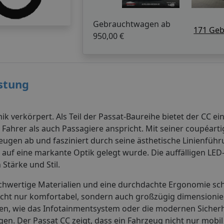
Gebrauchtwagen ab
171 Ge
950,00 €
istung
 verkörpert. Als Teil der Passat-Baureihe bietet der CC ein
ahrer als auch Passagiere anspricht. Mit seiner coupéarti
eugen ab und fasziniert durch seine ästhetische Linienfüh
rt auf eine markante Optik gelegt wurde. Die auffälligen LE
Stärke und Stil.
ochwertige Materialien und eine durchdachte Ergonomie sch
cht nur komfortabel, sondern auch großzügig dimensionier
en, wie das Infotainmentsystem oder die modernen Sicher
en. Der Passat CC zeigt, dass ein Fahrzeug nicht nur mobil