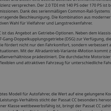
fizienz versprechen. Der 2.0 TDI mit 140 PS oder 170 PS ist
n Emissionen. Dank des serienmäßigen Common-Rail-Systems 
vorragende Beschleunigung. Die Kombination aus moderner
tiven Wahl für Vielfahrer und Langstreckenfahrer.
C ist das Angebot an Getriebe-Optionen. Neben dem klassi
r 7-Gang-Doppelkupplungsgetriebe (DSG) zur Verfügung, di
 fördert nicht nur den Fahrkomfort, sondern verbessert au
uationen. Mit der Allradantrieb-Variante 4Motion kommt z
raßenverhältnisse prädestiniert. Die durchdachte Motorisie
lexiblen und attraktiven Fahrzeug für unterschiedliche Fa
ebtes Modell für Autofahrer, die Wert auf eine gelungene K
s-Leistungs-Verhältnis sticht der Passat CC besonders hervor
iner Klasse wettbewerbsfähig ist, bringt der Passat CC zahl