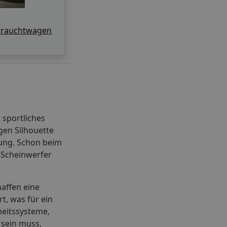
brauchtwagen
 sportliches
gen Silhouette
rung. Schon beim
D-Scheinwerfer
affen eine
t, was für ein
heitssysteme,
 sein muss,