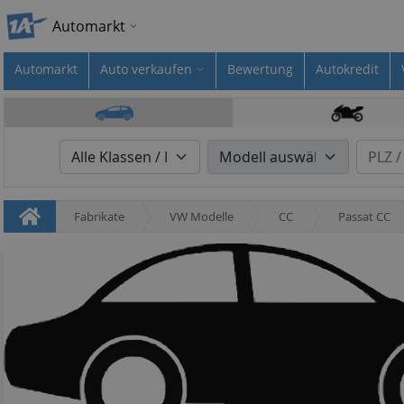
Automarkt
Automarkt
Auto verkaufen
Bewertung
Autokredit
Fabrikate
VW Modelle
CC
Passat CC