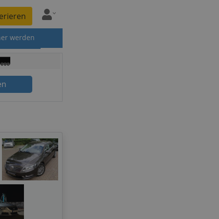
erieren
ner werden
en