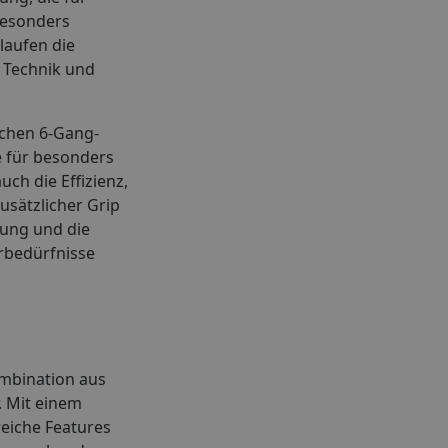
 besonders
laufen die
 Technik und
schen 6-Gang-
e für besonders
ch die Effizienz,
usätzlicher Grip
rung und die
hrbedürfnisse
ombination aus
. Mit einem
reiche Features