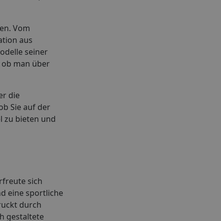
ken. Vom
ation aus
odelle seiner
l ob man über
er die
b Sie auf der
l zu bieten und
freute sich
d eine sportliche
ruckt durch
h gestaltete