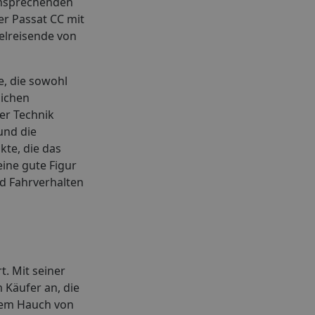
ansprechenden
r Passat CC mit
elreisende von
e, die sowohl
lichen
er Technik
und die
kte, die das
ine gute Figur
d Fahrverhalten
t. Mit seiner
 Käufer an, die
inem Hauch von