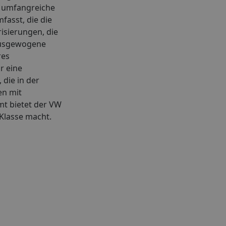
e umfangreiche
asst, die die
isierungen, die
 ausgewogene
res
r eine
die in der
en mit
mt bietet der VW
 Klasse macht.