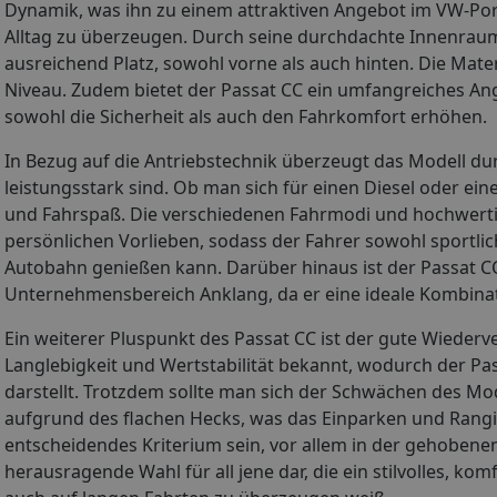
Dynamik, was ihn zu einem attraktiven Angebot im VW-Port
Alltag zu überzeugen. Durch seine durchdachte Innenrau
ausreichend Platz, sowohl vorne als auch hinten. Die Mate
Niveau. Zudem bietet der Passat CC ein umfangreiches A
sowohl die Sicherheit als auch den Fahrkomfort erhöhen.
In Bezug auf die Antriebstechnik überzeugt das Modell durc
leistungsstark sind. Ob man sich für einen Diesel oder ein
und Fahrspaß. Die verschiedenen Fahrmodi und hochwerti
persönlichen Vorlieben, sodass der Fahrer sowohl sportli
Autobahn genießen kann. Darüber hinaus ist der Passat CC 
Unternehmensbereich Anklang, da er eine ideale Kombinati
Ein weiterer Pluspunkt des Passat CC ist der gute Wiederv
Langlebigkeit und Wertstabilität bekannt, wodurch der Pa
darstellt. Trotzdem sollte man sich der Schwächen des Mod
aufgrund des flachen Hecks, was das Einparken und Rangi
entscheidendes Kriterium sein, vor allem in der gehobenen
herausragende Wahl für all jene dar, die ein stilvolles, k