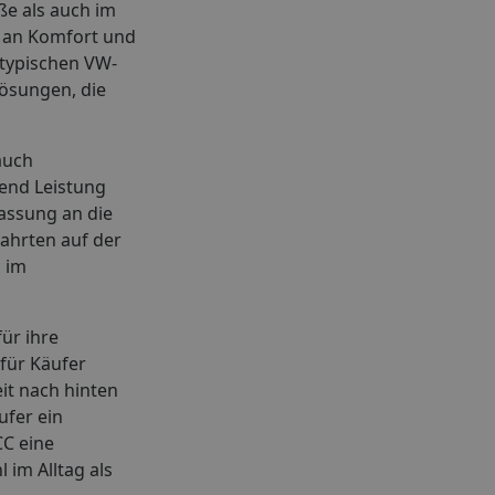
ße als auch im
ß an Komfort und
 typischen VW-
ösungen, die
auch
hend Leistung
assung an die
ahrten auf der
h im
ür ihre
für Käufer
it nach hinten
ufer ein
CC eine
 im Alltag als