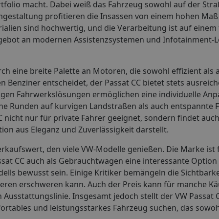
folio macht. Dabei weiß das Fahrzeug sowohl auf der Stra
mgestaltung profitieren die Insassen von einem hohen Ma
rialien sind hochwertig, und die Verarbeitung ist auf einem
ngebot an modernen Assistenzsystemen und Infotainment-L
h eine breite Palette an Motoren, die sowohl effizient als 
en Benziner entscheidet, der Passat CC bietet stets ausreic
gen Fahrwerkslösungen ermöglichen eine individuelle Anp
che Runden auf kurvigen Landstraßen als auch entspannte F
nicht nur für private Fahrer geeignet, sondern findet auc
on aus Eleganz und Zuverlässigkeit darstellt.
erkaufswert, den viele VW-Modelle genießen. Die Marke ist f
ssat CC auch als Gebrauchtwagen eine interessante Option 
ells bewusst sein. Einige Kritiker bemängeln die Sichtbarke
eren erschweren kann. Auch der Preis kann für manche Kä
 Ausstattungslinie. Insgesamt jedoch stellt der VW Passat 
omfortables und leistungsstarkes Fahrzeug suchen, das sowohl