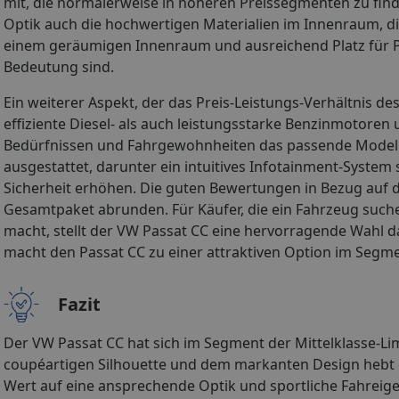
mit, die normalerweise in höheren Preissegmenten zu fin
Optik auch die hochwertigen Materialien im Innenraum, 
einem geräumigen Innenraum und ausreichend Platz für Pas
Bedeutung sind.
Ein weiterer Aspekt, der das Preis-Leistungs-Verhältnis de
effiziente Diesel- als auch leistungsstarke Benzinmotoren
Bedürfnissen und Fahrgewohnheiten das passende Modell 
ausgestattet, darunter ein intuitives Infotainment-System
Sicherheit erhöhen. Die guten Bewertungen in Bezug auf di
Gesamtpaket abrunden. Für Käufer, die ein Fahrzeug suche
macht, stellt der VW Passat CC eine hervorragende Wahl 
macht den Passat CC zu einer attraktiven Option im Segme
Fazit
Der VW Passat CC hat sich im Segment der Mittelklasse-Limou
coupéartigen Silhouette und dem markanten Design hebt er
Wert auf eine ansprechende Optik und sportliche Fahreig