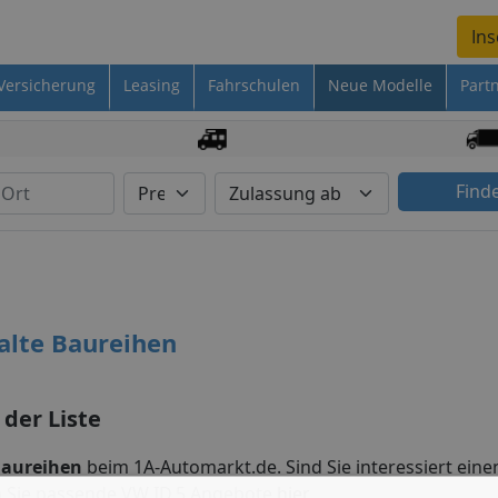
Ins
Versicherung
Leasing
Fahrschulen
Neue Modelle
Part
Find
alte Baureihen
 der Liste
Baureihen
beim 1A-Automarkt.de. Sind Sie interessiert eine
n Sie passende VW ID.5 Angebote
hier
.