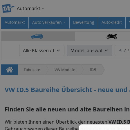
Automarkt
Automarkt
Auto verkaufen
Bewertung
Autokredit
Fabrikate
VW Modelle
ID.5
VW ID.5 Baureihe Übersicht - neue und 
Finden Sie alle neuen und alte Baureihen in
Wir bieten Ihnen einen Überblick der neuesten
VW ID.5 
Gebrauchtwagen dieser Baureihe zu kaufen, dann finde