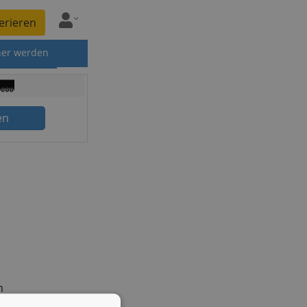
erieren
ner werden
en
n