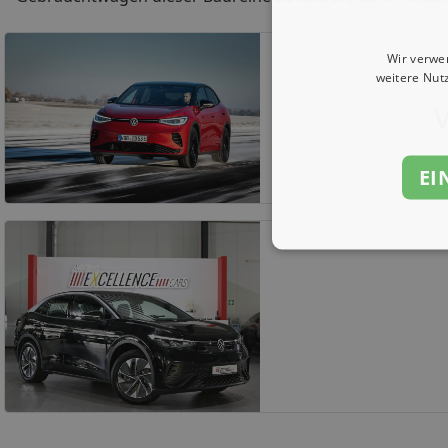
Wir verwe
weitere Nut
EI