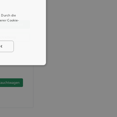
 Durch die
erer Cookie-
ebrauchtwagen
chreibung
 €
rauchtwagen