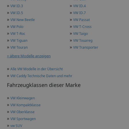
»
»
VW ID.3
VW ID.4
»
»
VW ID.5
VW ID.7
»
»
VW New Beetle
VW Passat
»
»
VW Polo
VW T-Cross
»
»
VW T-Roc
VW Taigo
»
»
VW Tiguan
VW Touareg
»
»
VW Touran
VW Transporter
+ ältere Modelle anzeigen
»
Alle VW Modelle in der Übersicht
»
VW Caddy Technische Daten und mehr
Fahrzeugklassen dieser Marke
»
VW Kleinwagen
»
VW Kompaktklasse
»
VW Oberklasse
»
VW Sportwagen
»
vw SUV