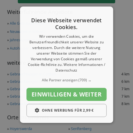
Weiterführende Angebote
Diese Webseite verwendet
»
Alle Gebrauchtwagen
Cookies.
»
Neuwagen in Kolkwitz
Wir verwenden Cookies, um die
»
Jahreswagen in Kolkwitz
Benutzerfreundlichkeit unserer Website zu
verbessern. Durch die weitere Nutzung
»
Autohäuser in Kolkwitz
unserer Webseite stimmen Sie der
Verwendung von Cookies gemäß unserer
weitere Orte in der Nähe
Cookie-Richtlinie zu.
Weitere Informationen /
Datenschutz
»
Gebrauchtwagen in Cottbus
4 km
Alle Partner anzeigen
(709) →
»
Gebrauchtwagen in Dissen-Striesow
6 km
»
Gebrauchtwagen in Guhrow
7 km
EINWILLIGEN & WEITER
»
Gebrauchtwagen in Briesen
7 km
»
Gebrauchtwagen in Werben
8 km
OHNE WERBUNG FÜR 2,99 €
Orte im Umkreis
»
Hoyerswerda
»
Senftenberg