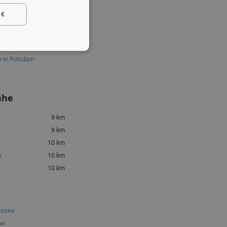
che in Potsdam
 €
 in Potsdam
t in Potsdam
ki in Potsdam
o in Potsdam
ähe
9 km
9 km
10 km
w
10 km
10 km
ensee
ow