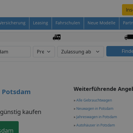
Ins
Versicherung
Leasing
Fahrschulen
Neue Modelle
Part
Find
Weiterführende Ange
s Potsdam
»
Alle Gebrauchtwagen
»
Neuwagen in Potsdam
günstig kaufen
»
Jahreswagen in Potsdam
»
Autohäuser in Potsdam
tsdam