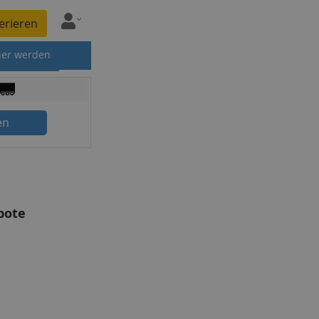
erieren
ner werden
en
bote