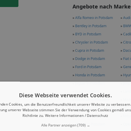
Angebote nach Marke
»
Alfa Romeo in Potsdam
»
Audi
»
Bentley in Potsdam
»
BMW
»
BYD in Potsdam
»
Cadi
»
Chrysler in Potsdam
»
Citr
»
Cupra in Potsdam
»
Daci
»
Dodge in Potsdam
»
Fiat
»
Ford in Potsdam
»
Gene
»
Honda in Potsdam
»
Hyun
»
Jaguar in Potsdam
»
Jeep
»
Kia in Potsdam
»
Land
Diese Webseite verwendet Cookies.
»
Maserati in Potsdam
»
Mazd
nden Cookies, um die Benutzerfreundlichkeit unserer Website zu verbessern.
»
Mercedes-Benz in Potsdam
»
MG i
zung unserer Webseite stimmen Sie der Verwendung von Cookies gemäß uns
Richtlinie zu.
Weitere Informationen / Datenschutz
»
Mini in Potsdam
»
Mits
»
Nissan in Potsdam
»
Opel
Alle Partner anzeigen
(709) →