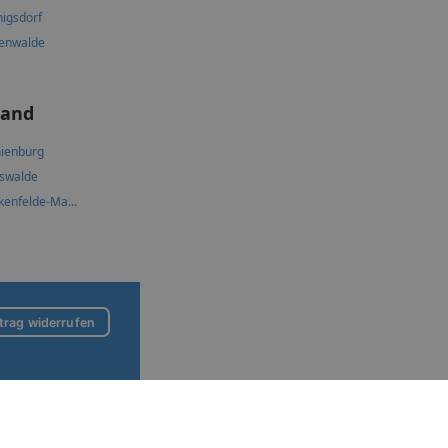
igsdorf
enwalde
land
ienburg
swalde
kenfelde-Ma...
trag widerrufen