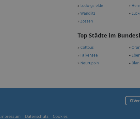
»
Ludwigsfelde
»
Henn
»
Wandlitz
»
Luck
»
Zossen
Top Städte im Bundes
»
Cottbus
»
Oran
»
Falkensee
»
Eber
»
Neuruppin
»
Blan
Ver
Impressum
Datenschutz
Cookies