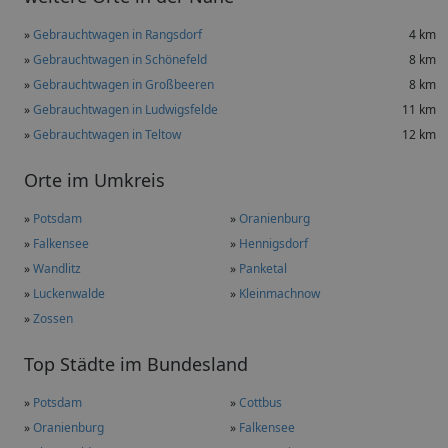
»
Gebrauchtwagen in Rangsdorf
4 km
»
Gebrauchtwagen in Schönefeld
8 km
»
Gebrauchtwagen in Großbeeren
8 km
»
Gebrauchtwagen in Ludwigsfelde
11 km
»
Gebrauchtwagen in Teltow
12 km
Orte im Umkreis
»
Potsdam
»
Oranienburg
»
Falkensee
»
Hennigsdorf
»
Wandlitz
»
Panketal
»
Luckenwalde
»
Kleinmachnow
»
Zossen
Top Städte im Bundesland
»
Potsdam
»
Cottbus
»
Oranienburg
»
Falkensee