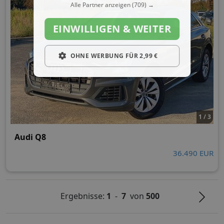
Alle Partner anzeigen
(709) →
EINWILLIGEN & WEITER
OHNE WERBUNG FÜR 2,99 €
1 / 3
Audi Q8
36.490 EUR
Ergebnisse:
1
-
7
von
500