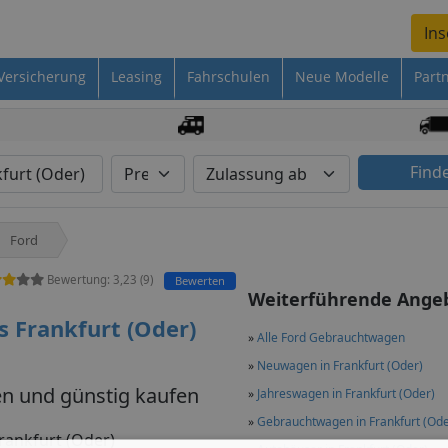
Ins
Versicherung
Leasing
Fahrschulen
Neue Modelle
Part
Find
Ford
Bewertung:
3,23
(
9
)
Bewerten
Weiterführende Ange
 Frankfurt (Oder)
»
Alle Ford Gebrauchtwagen
»
Neuwagen in Frankfurt (Oder)
en und günstig kaufen
»
Jahreswagen in Frankfurt (Oder)
»
Gebrauchtwagen in Frankfurt (Ode
rankfurt (Oder)