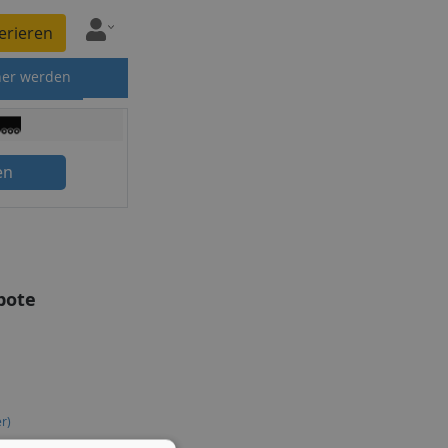
erieren
ner werden
en
bote
r)