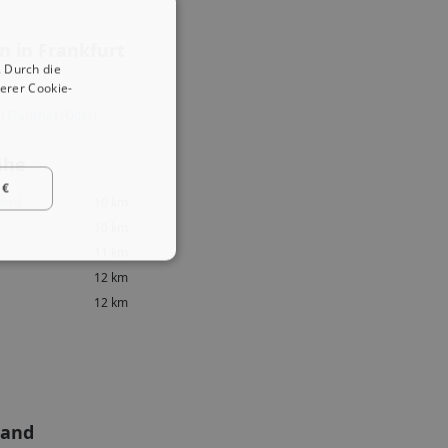
 in Frankfurt
 Durch die
erer Cookie-
n Frankfurt (Oder)
ähe
 €
eerd
10 km
10 km
11 km
12 km
12 km
land