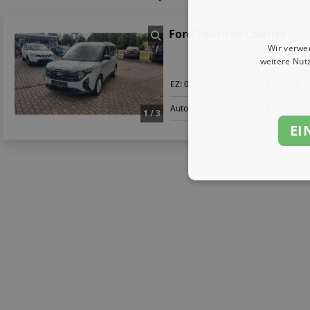
Ford Tourneo Courier
Wir verwe
weitere Nut
EZ:
09/2025
7.000 km
Automatik
Benzin
1 / 3
EI