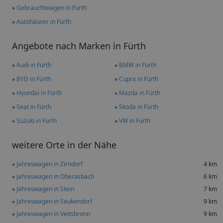
»
Gebrauchtwagen in Fürth
»
Autohäuser in Fürth
Angebote nach Marken in Fürth
»
Audi in Fürth
»
BMW in Fürth
»
BYD in Fürth
»
Cupra in Fürth
»
Hyundai in Fürth
»
Mazda in Fürth
»
Seat in Fürth
»
Skoda in Fürth
»
Suzuki in Fürth
»
VW in Fürth
weitere Orte in der Nähe
»
Jahreswagen in Zirndorf
4 km
»
Jahreswagen in Oberasbach
6 km
»
Jahreswagen in Stein
7 km
»
Jahreswagen in Seukendorf
9 km
»
Jahreswagen in Veitsbronn
9 km