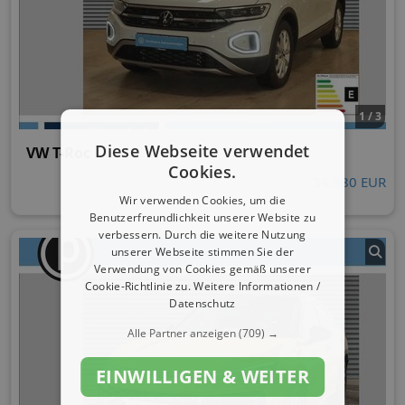
1 / 3
Diese Webseite verwendet
VW T-Roc
Cookies.
34.980 EUR
Wir verwenden Cookies, um die
Benutzerfreundlichkeit unserer Website zu
verbessern. Durch die weitere Nutzung
unserer Webseite stimmen Sie der
Verwendung von Cookies gemäß unserer
Cookie-Richtlinie zu.
Weitere Informationen /
Datenschutz
Alle Partner anzeigen
(709) →
EINWILLIGEN & WEITER