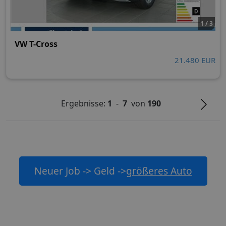
1 / 3
VW T-Cross
21.480 EUR
Ergebnisse:
1
-
7
von
190
Neuer Job -> Geld ->
größeres Auto