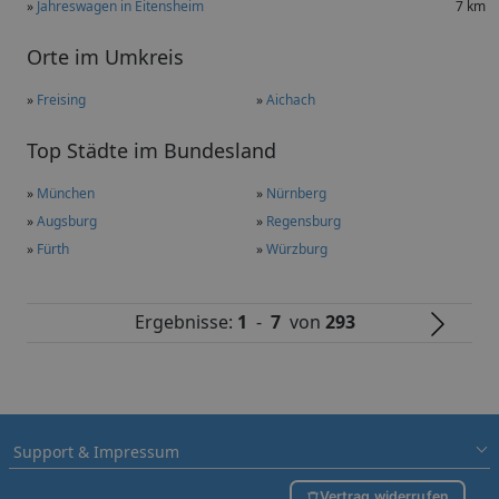
»
Jahreswagen in Eitensheim
7 km
Orte im Umkreis
»
Freising
»
Aichach
Top Städte im Bundesland
»
München
»
Nürnberg
»
Augsburg
»
Regensburg
»
Fürth
»
Würzburg
Ergebnisse:
1
-
7
von
293
Support & Impressum
Vertrag widerrufen