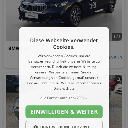
1 / 3
Diese Webseite verwendet
Cookies.
BMW 520
Wir verwenden Cookies, um die
51.890 EUR
Benutzerfreundlichkeit unserer Website zu
verbessern. Durch die weitere Nutzung
unserer Webseite stimmen Sie der
Verwendung von Cookies gemäß unserer
Cookie-Richtlinie zu.
Weitere Informationen /
Datenschutz
Alle Partner anzeigen
(709) →
EINWILLIGEN & WEITER
OHNE WERBUNG FÜR 2,99 €