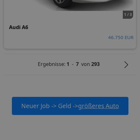
1 / 3
Audi A6
46.750 EUR
Ergebnisse:
1
-
7
von
293
Neuer Job -> Geld ->
größeres Auto