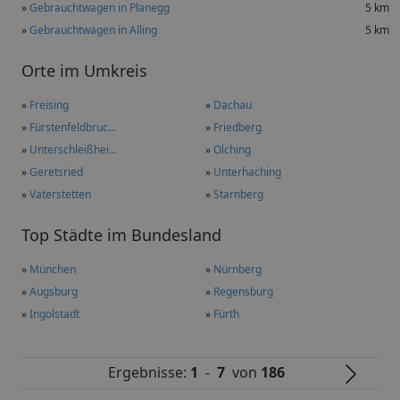
»
Gebrauchtwagen in Planegg
5 km
»
Gebrauchtwagen in Alling
5 km
Orte im Umkreis
»
Freising
»
Dachau
»
Fürstenfeldbruc...
»
Friedberg
»
Unterschleißhei...
»
Olching
»
Geretsried
»
Unterhaching
»
Vaterstetten
»
Starnberg
Top Städte im Bundesland
»
München
»
Nürnberg
»
Augsburg
»
Regensburg
»
Ingolstadt
»
Fürth
Ergebnisse:
1
-
7
von
186