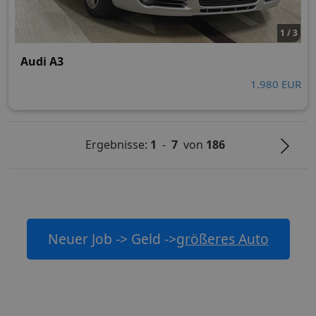
1 / 3
Audi A3
1.980 EUR
Ergebnisse:
1
-
7
von
186
Neuer Job -> Geld ->
größeres Auto