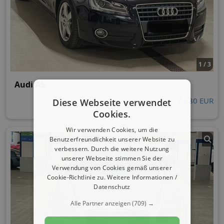
1 / 3
Audi A5
7.980 EUR
Diese Webseite verwendet
Cookies.
Wir verwenden Cookies, um die
Benutzerfreundlichkeit unserer Website zu
verbessern. Durch die weitere Nutzung
unserer Webseite stimmen Sie der
Verwendung von Cookies gemäß unserer
Cookie-Richtlinie zu.
Weitere Informationen /
Datenschutz
Alle Partner anzeigen
(709) →