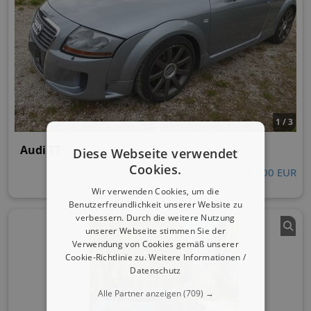
1 / 3
Audi TT
Diese Webseite verwendet
Cookies.
7.900 EUR
Wir verwenden Cookies, um die
Benutzerfreundlichkeit unserer Website zu
verbessern. Durch die weitere Nutzung
unserer Webseite stimmen Sie der
Verwendung von Cookies gemäß unserer
Cookie-Richtlinie zu.
Weitere Informationen /
Datenschutz
Alle Partner anzeigen
(709) →