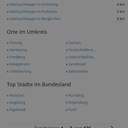
»
Gebrauchtwagen in Emmering
4 km
»
Gebrauchtwagen in Puchheim
5 km
»
Gebrauchtwagen in Bergkirchen
6 km
Orte im Umkreis
»
Freising
»
Dachau
»
Germering
»
Fürstenfeldbruc...
»
Friedberg
»
Unterschleißhei...
»
Königsbrunn
»
Geretsried
»
Unterhaching
»
Vaterstetten
Top Städte im Bundesland
»
München
»
Nürnberg
»
Augsburg
»
Regensburg
»
Ingolstadt
»
Fürth