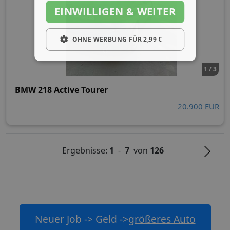
EINWILLIGEN & WEITER
OHNE WERBUNG FÜR 2,99 €
1 / 3
BMW 218 Active Tourer
20.900 EUR
Ergebnisse:
1
-
7
von
126
Neuer Job -> Geld ->
größeres Auto