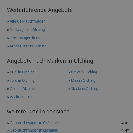
Weiterführende Angebote
»
Alle Gebrauchtwagen
»
Neuwagen in Olching
»
Jahreswagen in Olching
»
Autohäuser in Olching
Angebote nach Marken in Olching
»
Audi in Olching
»
BMW in Olching
»
Ford in Olching
»
Mini in Olching
»
Opel in Olching
»
Skoda in Olching
»
VW in Olching
weitere Orte in der Nähe
»
Gebrauchtwagen in Gröbenzell
4 km
»
Gebrauchtwagen in Eichenau
4 km