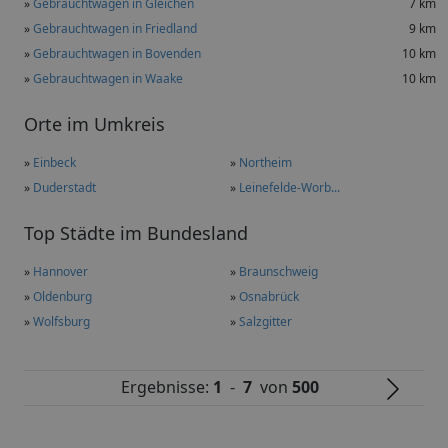
»
Gebrauchtwagen in Gleichen
7 km
»
Gebrauchtwagen in Friedland
9 km
»
Gebrauchtwagen in Bovenden
10 km
»
Gebrauchtwagen in Waake
10 km
Orte im Umkreis
»
Einbeck
»
Northeim
»
Duderstadt
»
Leinefelde-Worb...
Top Städte im Bundesland
»
Hannover
»
Braunschweig
»
Oldenburg
»
Osnabrück
»
Wolfsburg
»
Salzgitter
Ergebnisse:
1
-
7
von
500