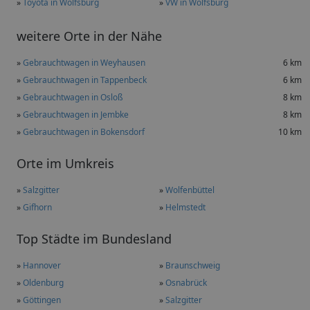
»
Toyota in Wolfsburg
»
VW in Wolfsburg
weitere Orte in der Nähe
»
Gebrauchtwagen in Weyhausen
6 km
»
Gebrauchtwagen in Tappenbeck
6 km
»
Gebrauchtwagen in Osloß
8 km
»
Gebrauchtwagen in Jembke
8 km
»
Gebrauchtwagen in Bokensdorf
10 km
Orte im Umkreis
»
Salzgitter
»
Wolfenbüttel
»
Gifhorn
»
Helmstedt
Top Städte im Bundesland
»
Hannover
»
Braunschweig
»
Oldenburg
»
Osnabrück
»
Göttingen
»
Salzgitter