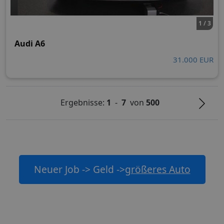
1 / 3
Audi A6
31.000 EUR
Ergebnisse:
1
-
7
von
500
Neuer Job -> Geld ->
größeres Auto