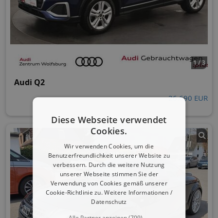
1 / 3
Audi Q2
26.690 EUR
Diese Webseite verwendet
Cookies.
Wir verwenden Cookies, um die
Benutzerfreundlichkeit unserer Website zu
verbessern. Durch die weitere Nutzung
unserer Webseite stimmen Sie der
Verwendung von Cookies gemäß unserer
Cookie-Richtlinie zu.
Weitere Informationen /
Datenschutz
Alle Partner anzeigen
(709) →