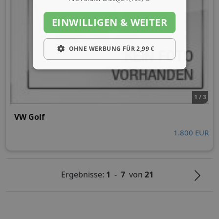
EINWILLIGEN & WEITER
OHNE WERBUNG FÜR 2,99 €
1 / 3
VW Golf
1.800 EUR
Ergebnisse:
1
-
7
von
21