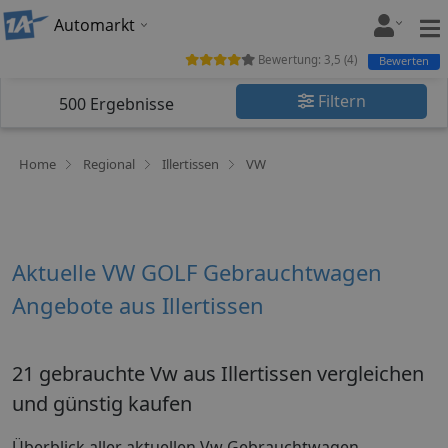
Automarkt
Bewertung:
3,5
(
4
)
Bewerten
Filtern
500
Ergebnisse
Home
Regional
Illertissen
VW
Aktuelle VW GOLF Gebrauchtwagen
Angebote aus Illertissen
21 gebrauchte Vw aus Illertissen vergleichen
und günstig kaufen
Überblick aller aktuellen Vw Gebrauchtwagen