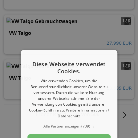
1 / 3
VW Taigo
27.990 EUR
Diese Webseite verwendet
1 / 3
Cookies.
VW Taigo
Wir verwenden Cookies, um die
Benutzerfreundlichkeit unserer Website zu
23.689 EUR
verbessern. Durch die weitere Nutzung
unserer Webseite stimmen Sie der
Verwendung von Cookies gemäß unserer
Cookie-Richtlinie zu.
Weitere Informationen /
Ergebnisse:
1
-
10
von
500
Datenschutz
Alle Partner anzeigen
(709) →