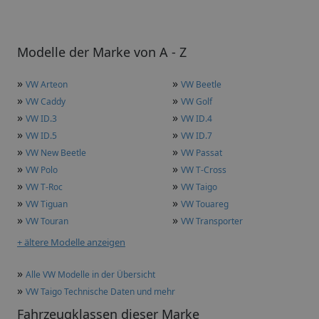
Modelle der Marke von A - Z
»
»
VW Arteon
VW Beetle
»
»
VW Caddy
VW Golf
»
»
VW ID.3
VW ID.4
»
»
VW ID.5
VW ID.7
»
»
VW New Beetle
VW Passat
»
»
VW Polo
VW T-Cross
»
»
VW T-Roc
VW Taigo
»
»
VW Tiguan
VW Touareg
»
»
VW Touran
VW Transporter
+ ältere Modelle anzeigen
»
Alle VW Modelle in der Übersicht
»
VW Taigo Technische Daten und mehr
Fahrzeugklassen dieser Marke