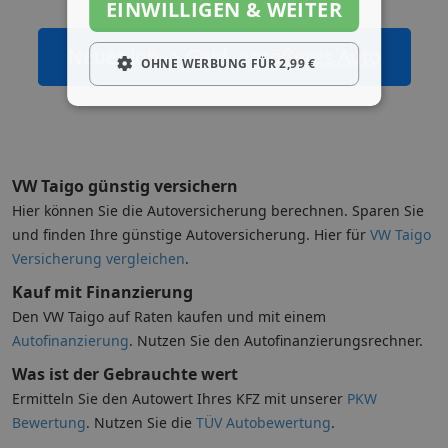
EINWILLIGEN & WEITER
Neuer Job -> Geld ->
größeres Auto
OHNE WERBUNG FÜR 2,99 €
VW Taigo günstig versichern
Hier können Sie die Autoversicherung berechnen. Sparen Sie
und finden Ihre günstige Autoversicherung. Hier für
VW Taigo
Versicherung vergleichen
.
Kauf mit Finanzierung
Den VW Taigo auf Raten kaufen und mit einem
Autofinanzierung
. Nutzen Sie den Autofinanzierungsrechner.
Was ist der Gebrauchte wert
Ermitteln Sie den Autowert Ihres KFZ mit unserer
PKW
Bewertung
. Nutzen Sie die
TÜV Autobewertung
.