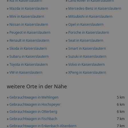
»
Kia in Kaiserslautern
»
Land Rover in Kaiserslautern
»
Mazda in Kaiserslautern
»
Mercedes-Benz in Kaiserslautern
»
Mini in Kaiserslautern
»
Mitsubishi in Kaiserslautern
»
Nissan in Kaiserslautern
»
Opel in Kaiserslautern
»
Peugeot in Kaiserslautern
»
Porsche in Kaiserslautern
»
Renault in Kaiserslautern
»
Seat in Kaiserslautern
»
Skoda in Kaiserslautern
»
Smart in Kaiserslautern
»
Subaru in Kaiserslautern
»
Suzuki in Kaiserslautern
»
Toyota in Kaiserslautern
»
Volvo in Kaiserslautern
»
VW in Kaiserslautern
»
XPeng in Kaiserslautern
weitere Orte in der Nähe
»
Gebrauchtwagen in Mehlingen
5 km
»
Gebrauchtwagen in Hochspeyer
6 km
»
Gebrauchtwagen in Otterberg
6 km
»
Gebrauchtwagen in Fischbach
7 km
»
Gebrauchtwagen in Enkenbach-Alsenborn
7 km