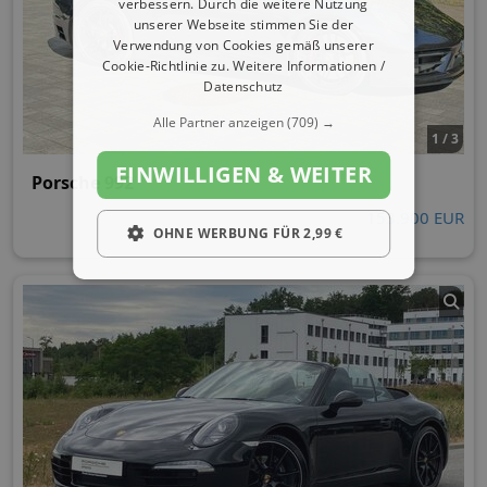
verbessern. Durch die weitere Nutzung
unserer Webseite stimmen Sie der
Verwendung von Cookies gemäß unserer
Cookie-Richtlinie zu.
Weitere Informationen /
Datenschutz
Alle Partner anzeigen
(709) →
1 / 3
EINWILLIGEN & WEITER
Porsche 992
153.900 EUR
OHNE WERBUNG FÜR 2,99 €