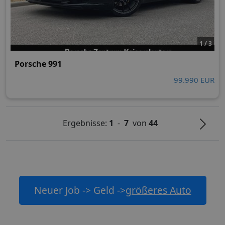
1 / 3
Porsche 991
99.990 EUR
Ergebnisse:
1
-
7
von
44
Neuer Job -> Geld ->
größeres Auto