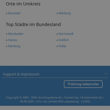
Orte im Umkreis
»
Baunatal
»
Warburg
Top Städte im Bundesland
»
Wiesbaden
»
Darmstadt
»
Hanau
»
Gießen
»
Marburg
»
Fulda
Support & Impressum
Vertrag widerrufen
Copyright © 2000 - 2026 1A-Infosysteme.de | Content by: 1A-Automarkt.de |
09.08.2026
| CFo: nur_Artikel|SEO_anpassung ( 0.625)