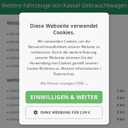
Weitere Fahrzeuge von Kassel Gebrauchtwagen
Weiterführende Angebote
Diese Webseite verwendet
Cookies.
»
Alle MG Gebrauchtwagen
Wir verwenden Cookies, um die
»
Neuwagen in Kassel
Benutzerfreundlichkeit unserer Website zu
»
Jahreswagen in Kassel
verbessern. Durch die weitere Nutzung
unserer Webseite stimmen Sie der
»
Gebrauchtwagen in Kassel
Verwendung von Cookies gemäß unserer
»
Autohäuser in Kassel
Cookie-Richtlinie zu.
Weitere Informationen /
Datenschutz
weitere Orte in der Nähe
Alle Partner anzeigen
(709) →
»
Gebrauchtwagen in Vellmar
5 km
EINWILLIGEN & WEITER
»
Gebrauchtwagen in Niestetal
6 km
»
Gebrauchtwagen in Lohfelden
6 km
»
Gebrauchtwagen in Fuldatal
8 km
OHNE WERBUNG FÜR 2,99 €
»
Gebrauchtwagen in Fuldabrück
9 km