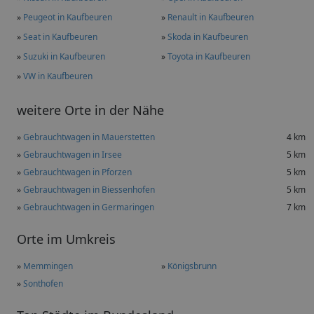
»
Peugeot in Kaufbeuren
»
Renault in Kaufbeuren
»
Seat in Kaufbeuren
»
Skoda in Kaufbeuren
»
Suzuki in Kaufbeuren
»
Toyota in Kaufbeuren
»
VW in Kaufbeuren
weitere Orte in der Nähe
»
Gebrauchtwagen in Mauerstetten
4 km
»
Gebrauchtwagen in Irsee
5 km
»
Gebrauchtwagen in Pforzen
5 km
»
Gebrauchtwagen in Biessenhofen
5 km
»
Gebrauchtwagen in Germaringen
7 km
Orte im Umkreis
»
Memmingen
»
Königsbrunn
»
Sonthofen