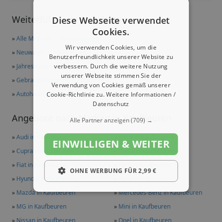
Weiterführende Angebote
Diese Webseite verwendet
Cookies.
»
Alle Microcar Gebrauchtwagen
Wir verwenden Cookies, um die
»
Neuwagen in Kaufbeuren
Benutzerfreundlichkeit unserer Website zu
verbessern. Durch die weitere Nutzung
»
Jahreswagen in Kaufbeuren
unserer Webseite stimmen Sie der
»
Gebrauchtwagen in Kaufbeuren
Verwendung von Cookies gemäß unserer
»
Autohäuser in Kaufbeuren
Cookie-Richtlinie zu.
Weitere Informationen /
Datenschutz
Angebote nach Marken in Kaufbeuren
Alle Partner anzeigen
(709) →
»
Audi in Kaufbeuren
»
BMW in Kaufbeuren
EINWILLIGEN & WEITER
»
Cupra in Kaufbeuren
»
Dacia in Kaufbeuren
»
Fiat in Kaufbeuren
»
Ford in Kaufbeuren
OHNE WERBUNG FÜR 2,99 €
»
Hyundai in Kaufbeuren
»
Kia in Kaufbeuren
»
Mazda in Kaufbeuren
»
Mercedes-Benz in Kaufbeuren
»
MG in Kaufbeuren
»
Mini in Kaufbeuren
»
Nissan in Kaufbeuren
»
Opel in Kaufbeuren