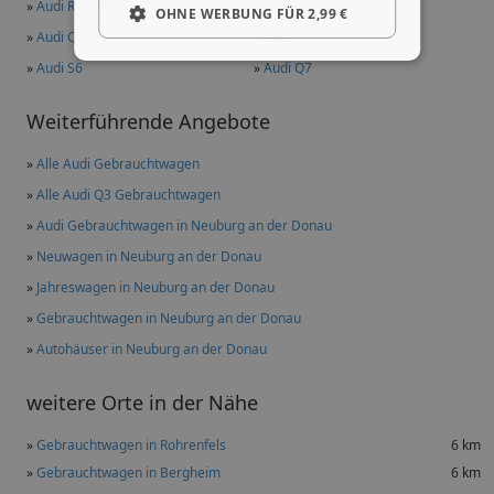
»
Audi RS Q8
»
Audi Q5
OHNE WERBUNG FÜR 2,99 €
»
Audi Q2
»
Audi A1
»
Audi S6
»
Audi Q7
Weiterführende Angebote
»
Alle Audi Gebrauchtwagen
»
Alle Audi Q3 Gebrauchtwagen
»
Audi Gebrauchtwagen in Neuburg an der Donau
»
Neuwagen in Neuburg an der Donau
»
Jahreswagen in Neuburg an der Donau
»
Gebrauchtwagen in Neuburg an der Donau
»
Autohäuser in Neuburg an der Donau
weitere Orte in der Nähe
»
Gebrauchtwagen in Rohrenfels
6 km
»
Gebrauchtwagen in Bergheim
6 km