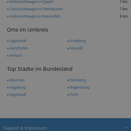
»
Gebrauchtwagen in Egweil
7 km
»
Gebrauchtwagen in Oberhausen
7 km
»
Gebrauchtwagen in Nassenfels
8 km
Orte im Umkreis
»
Ingolstadt
»
Friedberg
»
Gersthofen
»
Neusäß
»
Aichach
Top Städte im Bundesland
»
München
»
Nürnberg
»
Augsburg
»
Regensburg
»
Ingolstadt
»
Fürth
Support & Impressum