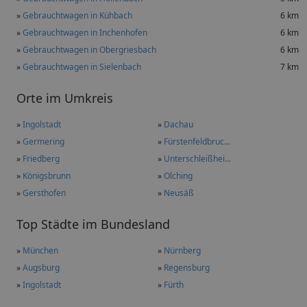
»
Gebrauchtwagen in Kühbach
6 km
»
Gebrauchtwagen in Inchenhofen
6 km
»
Gebrauchtwagen in Obergriesbach
6 km
»
Gebrauchtwagen in Sielenbach
7 km
Orte im Umkreis
»
Ingolstadt
»
Dachau
»
Germering
»
Fürstenfeldbruc...
»
Friedberg
»
Unterschleißhei...
»
Königsbrunn
»
Olching
»
Gersthofen
»
Neusäß
Top Städte im Bundesland
»
München
»
Nürnberg
»
Augsburg
»
Regensburg
»
Ingolstadt
»
Fürth