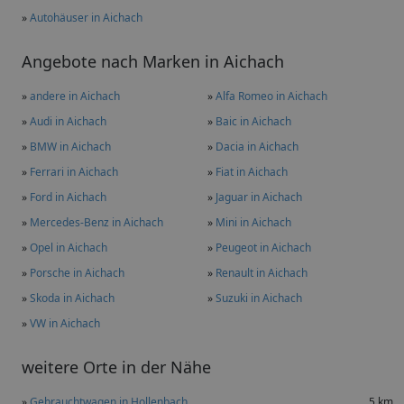
»
Autohäuser in Aichach
Angebote nach Marken in Aichach
»
andere in Aichach
»
Alfa Romeo in Aichach
»
Audi in Aichach
»
Baic in Aichach
»
BMW in Aichach
»
Dacia in Aichach
»
Ferrari in Aichach
»
Fiat in Aichach
»
Ford in Aichach
»
Jaguar in Aichach
»
Mercedes-Benz in Aichach
»
Mini in Aichach
»
Opel in Aichach
»
Peugeot in Aichach
»
Porsche in Aichach
»
Renault in Aichach
»
Skoda in Aichach
»
Suzuki in Aichach
»
VW in Aichach
weitere Orte in der Nähe
»
Gebrauchtwagen in Hollenbach
5 km