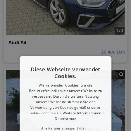
1 / 3
Audi A4
20.400 EUR
Diese Webseite verwendet
Cookies.
Wir verwenden Cookies, um die
Benutzerfreundlichkeit unserer Website zu
verbessern. Durch die weitere Nutzung
unserer Webseite stimmen Sie der
Verwendung von Cookies gemäß unserer
Cookie-Richtlinie zu.
Weitere Informationen /
Datenschutz
Alle Partner anzeigen
(709) →