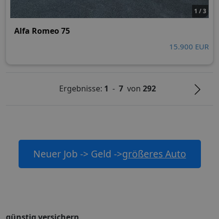
1 / 3
Alfa Romeo 75
15.900 EUR
Ergebnisse:
1
-
7
von
292
Neuer Job -> Geld ->
größeres Auto
günstig versichern