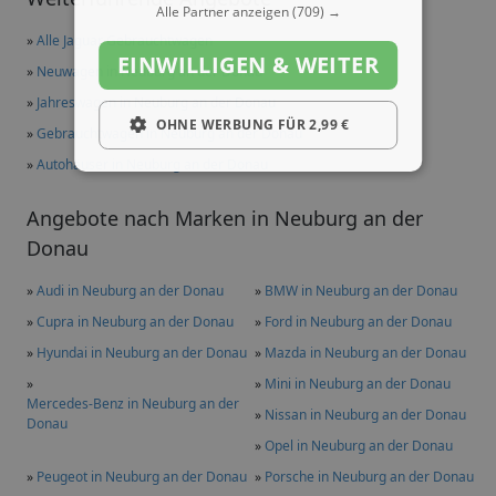
Alle Partner anzeigen
(709) →
»
Alle Jaguar Gebrauchtwagen
EINWILLIGEN & WEITER
»
Neuwagen in Neuburg an der Donau
»
Jahreswagen in Neuburg an der Donau
OHNE WERBUNG FÜR 2,99 €
»
Gebrauchtwagen in Neuburg an der Donau
»
Autohäuser in Neuburg an der Donau
Angebote nach Marken in Neuburg an der
Donau
»
Audi in Neuburg an der Donau
»
BMW in Neuburg an der Donau
»
Cupra in Neuburg an der Donau
»
Ford in Neuburg an der Donau
»
Hyundai in Neuburg an der Donau
»
Mazda in Neuburg an der Donau
»
»
Mini in Neuburg an der Donau
Mercedes-Benz in Neuburg an der
»
Nissan in Neuburg an der Donau
Donau
»
Opel in Neuburg an der Donau
»
Peugeot in Neuburg an der Donau
»
Porsche in Neuburg an der Donau