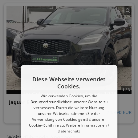
Diese Webseite verwendet
Cookies.
1 / 3
Wir verwenden Cookies, um die
Jaguar E-Pace
Benutzerfreundlichkeit unserer Website zu
verbessern. Durch die weitere Nutzung
24.990 EUR
unserer Webseite stimmen Sie der
Verwendung von Cookies gemäß unserer
Cookie-Richtlinie zu.
Weitere Informationen /
Datenschutz
Weiterführende Angebote