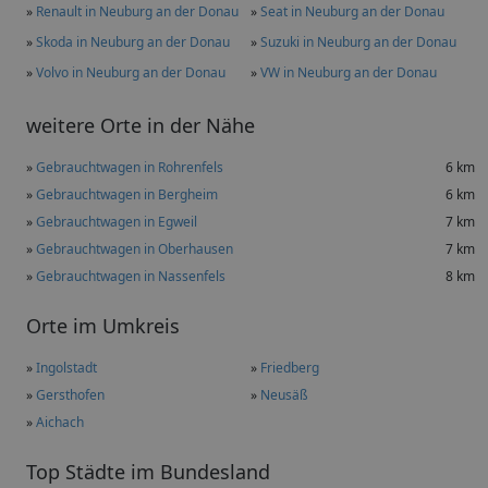
»
Renault in Neuburg an der Donau
»
Seat in Neuburg an der Donau
»
Skoda in Neuburg an der Donau
»
Suzuki in Neuburg an der Donau
»
Volvo in Neuburg an der Donau
»
VW in Neuburg an der Donau
weitere Orte in der Nähe
»
Gebrauchtwagen in Rohrenfels
6 km
»
Gebrauchtwagen in Bergheim
6 km
»
Gebrauchtwagen in Egweil
7 km
»
Gebrauchtwagen in Oberhausen
7 km
»
Gebrauchtwagen in Nassenfels
8 km
Orte im Umkreis
»
Ingolstadt
»
Friedberg
»
Gersthofen
»
Neusäß
»
Aichach
Top Städte im Bundesland