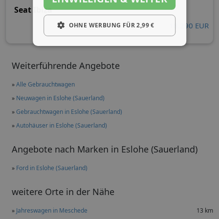
Seat Ibiza
18.290 EUR
OHNE WERBUNG FÜR 2,99 €
Weiterführende Angebote
»
Alle Gebrauchtwagen
»
Neuwagen in Eslohe (Sauerland)
»
Gebrauchtwagen in Eslohe (Sauerland)
»
Autohäuser in Eslohe (Sauerland)
Angebote nach Marken in Eslohe (Sauerland)
»
Ford in Eslohe (Sauerland)
weitere Orte in der Nähe
»
Jahreswagen in Meschede
13 km