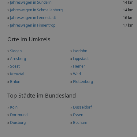
»
Jahreswagen in Sundern
14 km
»
Jahreswagen in Schmallenberg
14 km
»
Jahreswagen in Lennestadt
16 km
»
Jahreswagen in Finnentrop
17 km
Orte im Umkreis
»
Siegen
»
Iserlohn
»
Arnsberg
»
Lippstadt
»
Soest
»
Hemer
»
Kreuztal
»
Werl
»
Brilon
»
Plettenberg
Top Städte im Bundesland
»
Köln
»
Düsseldorf
»
Dortmund
»
Essen
»
Duisburg
»
Bochum