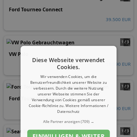
Ford Tourneo Connect
39.500 EUR
1 / 3
VW Polo
Diese Webseite verwendet
18.990 EUR
Cookies.
Wir verwenden Cookies, um die
Benutzerfreundlichkeit unserer Website zu
1 / 3
verbessern. Durch die weitere Nutzung
unserer Webseite stimmen Sie der
Ford Tourneo Connect
Verwendung von Cookies gemäß unserer
Cookie-Richtlinie zu.
Weitere Informationen /
41.990 EUR
Datenschutz
Alle Partner anzeigen
(709) →
1 / 3
EINWILLIGEN & WEITER