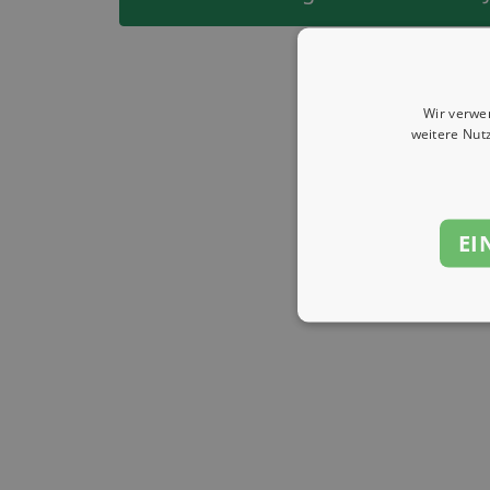
Wir verwe
weitere Nut
EI