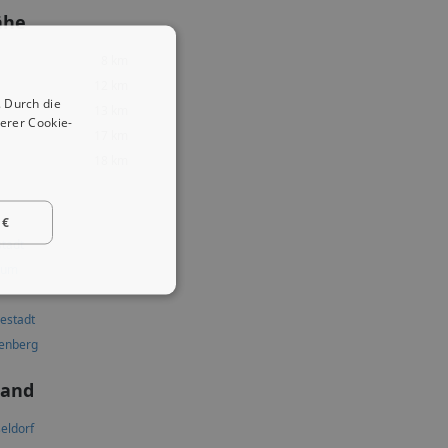
ähe
8 km
12 km
 Durch die
13 km
erer Cookie-
17 km
18 km
 €
stadt
kum
estadt
tenberg
land
eldorf