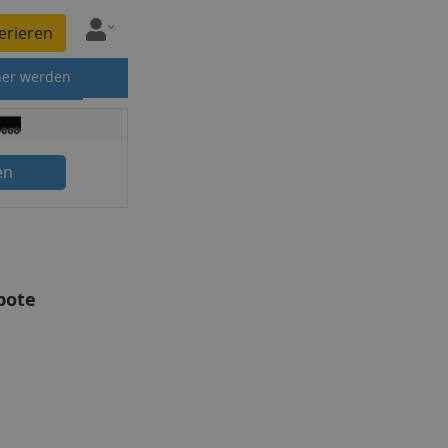
erieren
ner werden
en
bote