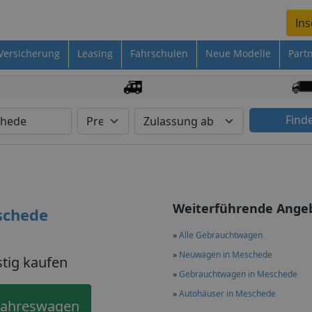
Ins
Versicherung
Leasing
Fahrschulen
Neue Modelle
Part
Find
Weiterführende Ange
schede
»
Alle Gebrauchtwagen
»
Neuwagen in Meschede
tig kaufen
»
Gebrauchtwagen in Meschede
»
Autohäuser in Meschede
Jahreswagen