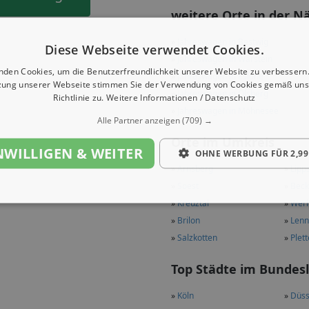
weitere Orte in der N
»
Jahreswagen in Bestwig
Diese Webseite verwendet Cookies.
»
Jahreswagen in Warstein
nden Cookies, um die Benutzerfreundlichkeit unserer Website zu verbessern.
»
Jahreswagen in Eslohe
zung unserer Webseite stimmen Sie der Verwendung von Cookies gemäß uns
»
Jahreswagen in Olsberg
Richtlinie zu.
Weitere Informationen / Datenschutz
»
Jahreswagen in Möhnesee
Alle Partner anzeigen
(709) →
Orte im Umkreis
NWILLIGEN & WEITER
OHNE WERBUNG FÜR 2,99
»
Arnsberg
»
Lipp
»
Soest
»
Bec
»
Kreuztal
»
Werl
»
Brilon
»
Lenn
»
Salzkotten
»
Plet
Top Städte im Bundes
»
Köln
»
Düss