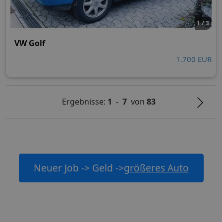
1 / 3
VW Golf
1.700 EUR
Ergebnisse:
1
-
7
von
83
Neuer Job -> Geld ->
größeres Auto