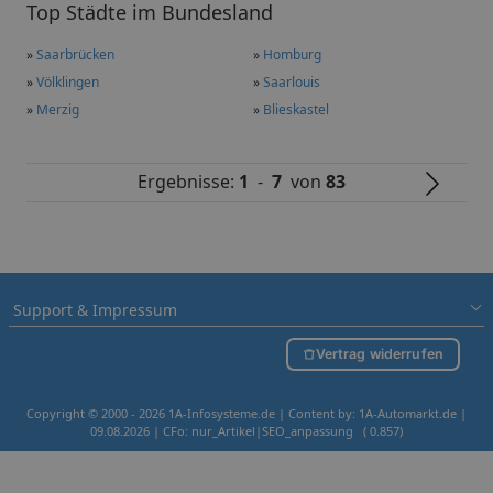
Top Städte im Bundesland
»
Saarbrücken
»
Homburg
»
Völklingen
»
Saarlouis
»
Merzig
»
Blieskastel
Ergebnisse:
1
-
7
von
83
Support & Impressum
Vertrag widerrufen
Copyright © 2000 - 2026 1A-Infosysteme.de | Content by: 1A-Automarkt.de |
09.08.2026
| CFo: nur_Artikel|SEO_anpassung ( 0.857)