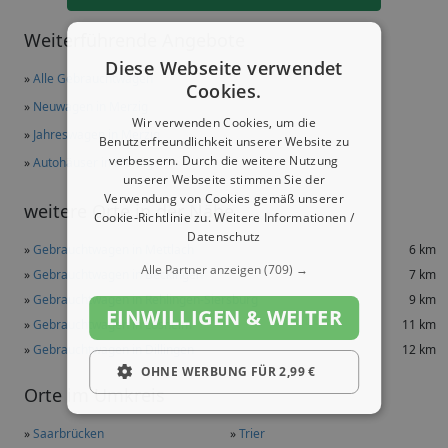
Weiterführende Angebote
Diese Webseite verwendet
»
Alle Gebrauchtwagen
Cookies.
»
Neuwagen in Merzig
Wir verwenden Cookies, um die
»
Jahreswagen in Merzig
Benutzerfreundlichkeit unserer Website zu
verbessern. Durch die weitere Nutzung
»
Autohäuser in Merzig
unserer Webseite stimmen Sie der
Verwendung von Cookies gemäß unserer
weitere Orte in der Nähe
Cookie-Richtlinie zu.
Weitere Informationen /
Datenschutz
»
Gebrauchtwagen in Mettlach
6 km
Alle Partner anzeigen
(709) →
»
Gebrauchtwagen in Beckingen
7 km
»
Gebrauchtwagen in Rehlingen-Siersburg
9 km
EINWILLIGEN & WEITER
»
Gebrauchtwagen in Losheim
11 km
»
Gebrauchtwagen in Dillingen
12 km
OHNE WERBUNG FÜR 2,99 €
Orte im Umkreis
»
Saarbrücken
»
Trier