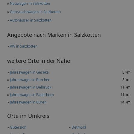
»
Neuwagen in Salzkotten
»
Gebrauchtwagen in Salzkotten
»
Autohäuser in Salzkotten
Angebote nach Marken in Salzkotten
»
VW in Salzkotten
weitere Orte in der Nähe
»
Jahreswagen in Geseke
8 km
»
Jahreswagen in Borchen
8 km
»
Jahreswagen in Delbrück
11 km
»
Jahreswagen in Paderborn
11 km
»
Jahreswagen in Büren
14 km
Orte im Umkreis
»
Gütersloh
»
Detmold