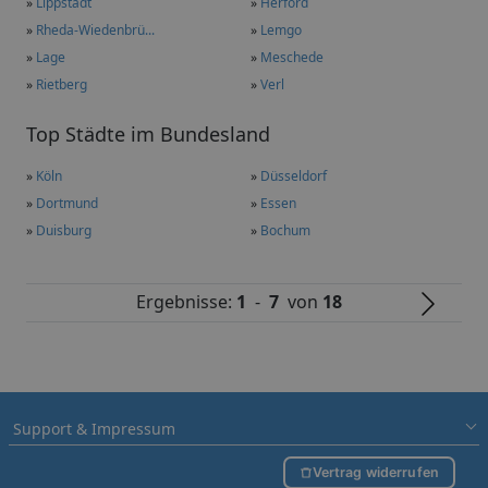
»
Lippstadt
»
Herford
»
Rheda-Wiedenbrü...
»
Lemgo
»
Lage
»
Meschede
»
Rietberg
»
Verl
Top Städte im Bundesland
»
Köln
»
Düsseldorf
»
Dortmund
»
Essen
»
Duisburg
»
Bochum
Ergebnisse:
1
-
7
von
18
Support & Impressum
Vertrag widerrufen