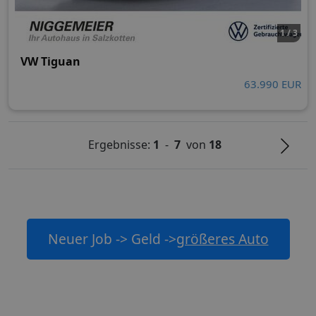
1 / 3
VW Tiguan
63.990 EUR
Ergebnisse:
1
-
7
von
18
Neuer Job -> Geld ->
größeres Auto