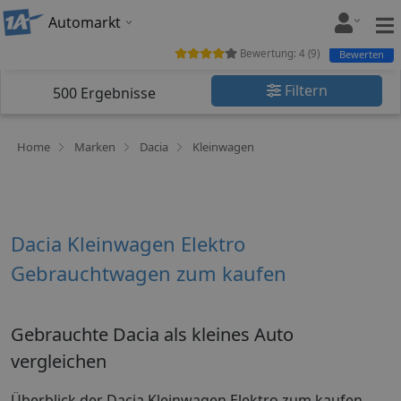
Automarkt
Bewertung:
4
(
9
)
Bewerten
Filtern
500
Ergebnisse
Home
Marken
Dacia
Kleinwagen
Dacia Kleinwagen Elektro
Gebrauchtwagen zum kaufen
Gebrauchte Dacia als kleines Auto
vergleichen
Überblick der Dacia Kleinwagen Elektro zum kaufen