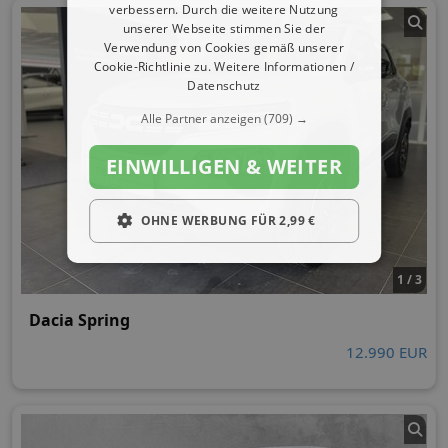
verbessern. Durch die weitere Nutzung
unserer Webseite stimmen Sie der
Verwendung von Cookies gemäß unserer
Cookie-Richtlinie zu.
Weitere Informationen /
Datenschutz
Alle Partner anzeigen
(709) →
EINWILLIGEN & WEITER
OHNE WERBUNG FÜR 2,99 €
1 / 3
Dacia Spring
12.990 EUR