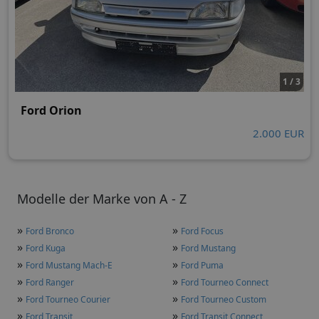
1 / 3
Ford Orion
2.000 EUR
Modelle der Marke von A - Z
»
»
Ford Bronco
Ford Focus
»
»
Ford Kuga
Ford Mustang
»
»
Ford Mustang Mach-E
Ford Puma
»
»
Ford Ranger
Ford Tourneo Connect
»
»
Ford Tourneo Courier
Ford Tourneo Custom
»
»
Ford Transit
Ford Transit Connect