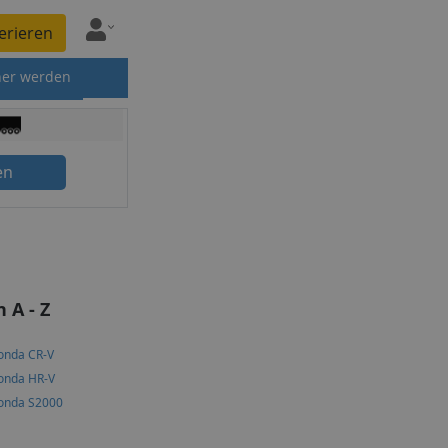
erieren
ner werden
en
 A - Z
onda CR-V
onda HR-V
onda S2000