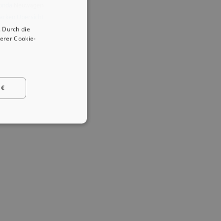
onda
Neuwagen
arken Übersicht
 Durch die
erer Cookie-
 €