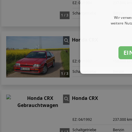
EZ:
03/1994
237.000 k
Schaltgetriebe
Benzin
1 / 3
Wir verwe
weitere Nut
Honda CRX
EI
EZ:
07/1987
158.000 k
Schaltgetriebe
Benzin
1 / 3
Honda CRX
EZ:
04/1992
237.000 k
Schaltgetriebe
Benzin
1 / 3