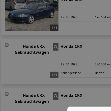
EZ:
05/1998
196.684 k
1 / 3
Honda CRX
EZ:
04/1993
230.000 k
Schaltgetriebe
Benzin
1 / 3
Honda CRX