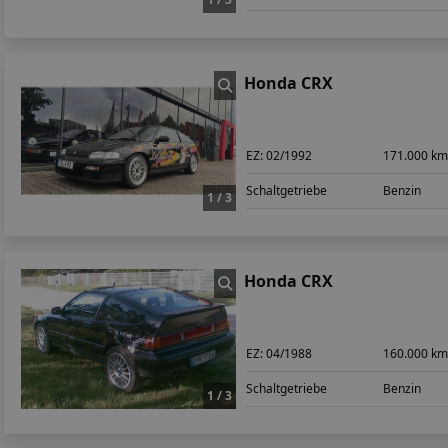
Honda CRX
EZ:
02/1992
171.000 k
Schaltgetriebe
Benzin
1 / 3
Honda CRX
EZ:
04/1988
160.000 k
Schaltgetriebe
Benzin
1 / 3