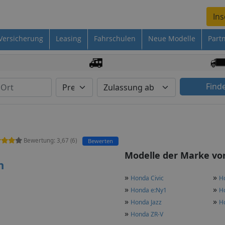
Ins
Versicherung
Leasing
Fahrschulen
Neue Modelle
Part
Find
Bewertung:
3,67
(
6
)
Bewerten
Modelle der Marke von
n
»
»
Honda Civic
H
»
»
Honda e:Ny1
H
»
»
Honda Jazz
H
»
Honda ZR-V