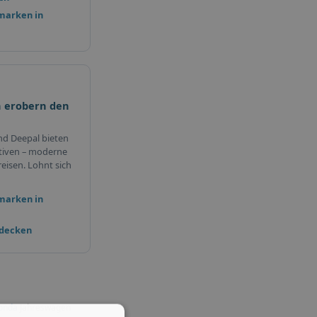
marken in
 erobern den
nd Deepal bieten
tiven – moderne
eisen. Lohnt sich
marken in
tdecken
onda
Jahreswagen