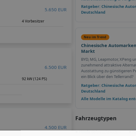
Ratgeber: Chinesische Auto
5.650 EUR
Deutschland
m
4 Vorbesitzer
Neu im Trend
Chinesische Automarken
Markt
BYD, MG, Leapmotor, XPeng u
zunehmend attraktive Alterna
6.500 EUR
Ausstattung zu günstigeren Pr
ein Blick über den Tellerrand?
m
92 kW (124 PS)
Ratgeber: Chinesische Auto
Deutschland
Alle Modelle im Katalog en
Fahrzeugtypen
4.500 EUR
»
»
Honda
Gebrauchtwagen
H