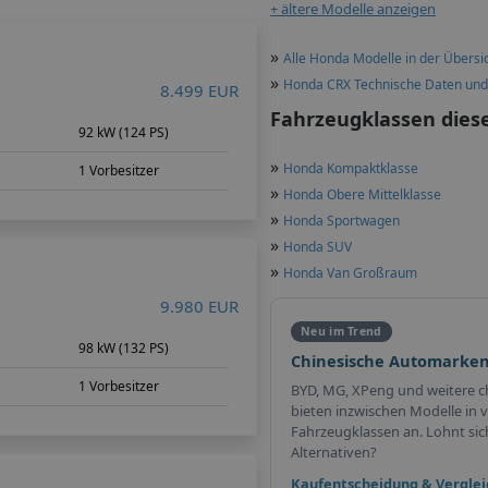
+ ältere Modelle anzeigen
»
Alle Honda Modelle in der Übersi
»
Honda CRX Technische Daten un
8.499 EUR
Fahrzeugklassen dies
92 kW (124 PS)
»
Honda Kompaktklasse
1 Vorbesitzer
»
Honda Obere Mittelklasse
»
Honda Sportwagen
»
Honda SUV
»
Honda Van Großraum
9.980 EUR
Neu im Trend
98 kW (132 PS)
Chinesische Automarken
1 Vorbesitzer
BYD, MG, XPeng und weitere c
bieten inzwischen Modelle in v
Fahrzeugklassen an. Lohnt sich 
Alternativen?
Kaufentscheidung & Verglei