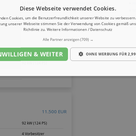
»
»
m
92 kW (124 PS)
Alle
Jahreswagen
H
Diese Webseite verwendet Cookies.
»
»
Alle
Neuwagen
M
nden Cookies, um die Benutzerfreundlichkeit unserer Website zu verbessern.
zung unserer Webseite stimmen Sie der Verwendung von Cookies gemäß uns
Richtlinie zu.
Weitere Informationen / Datenschutz
Alle Partner anzeigen
(709) →
9.900 EUR
NWILLIGEN & WEITER
OHNE WERBUNG FÜR 2,99
m
92 kW (124 PS)
11.500 EUR
m
92 kW (124 PS)
4 Vorbesitzer