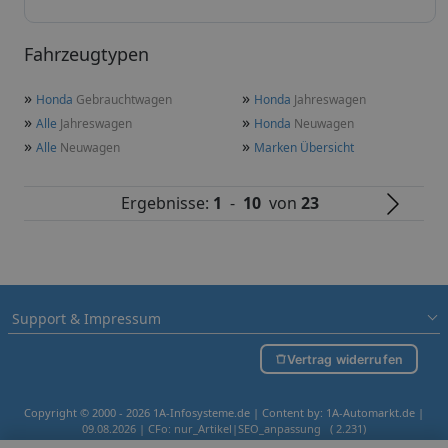
Fahrzeugtypen
»
»
Honda
Gebrauchtwagen
Honda
Jahreswagen
»
»
Alle
Jahreswagen
Honda
Neuwagen
»
»
Alle
Neuwagen
Marken Übersicht
Ergebnisse:
1
-
10
von
23
Support & Impressum
Vertrag widerrufen
Copyright © 2000 - 2026 1A-Infosysteme.de | Content by: 1A-Automarkt.de |
09.08.2026
| CFo: nur_Artikel|SEO_anpassung ( 2.231)