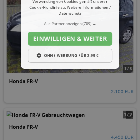
Verwendung von Cookies gemäß unserer
Cookie-Richtlinie zu.
Weitere Informationen /
Datenschutz
Alle Partner anzeigen
(709) →
EINWILLIGEN & WEITER
OHNE WERBUNG FÜR 2,99 €
1 / 3
Honda FR-V
2.100 EUR
1 / 3
Honda FR-V
4.450 EUR