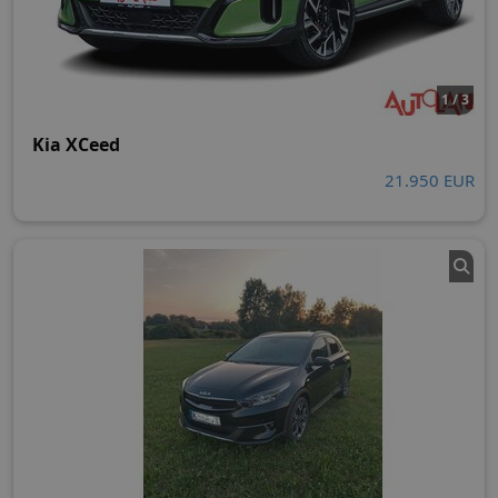
1 / 3
Kia XCeed
21.950 EUR