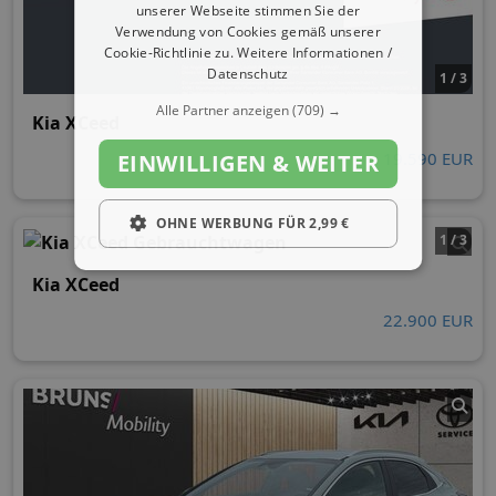
unserer Webseite stimmen Sie der
Verwendung von Cookies gemäß unserer
Cookie-Richtlinie zu.
Weitere Informationen /
Datenschutz
1 / 3
Alle Partner anzeigen
(709) →
Kia XCeed
19.590 EUR
EINWILLIGEN & WEITER
OHNE WERBUNG FÜR 2,99 €
1 / 3
Kia XCeed
22.900 EUR