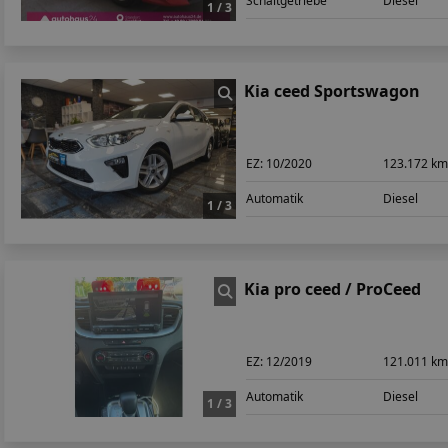
Schaltgetriebe
Diesel
1 / 3
Kia ceed Sportswagon
EZ:
10/2020
123.172 k
Automatik
Diesel
1 / 3
Kia pro ceed / ProCeed
EZ:
12/2019
121.011 k
Automatik
Diesel
1 / 3