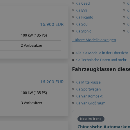
»
»
Kia Ceed
Ki
»
»
Kia EV9
Ki
»
»
Kia Picanto
Ki
»
»
16.900 EUR
Kia Soul
Ki
»
»
Kia Stonic
K
m
100 kW (135 PS)
+ ältere Modelle anzeigen
2 Vorbesitzer
»
Alle Kia Modelle in der Übersicht
»
Kia Technische Daten und mehr
Fahrzeugklassen dies
16.200 EUR
»
Kia Mittelklasse
»
Kia Sportwagen
100 kW (135 PS)
»
Kia Van Kompakt
»
3 Vorbesitzer
Kia Van Großraum
Neu im Trend
Chinesische Automarken