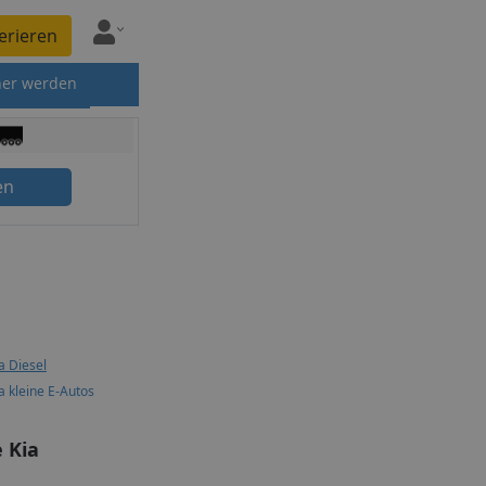
erieren
ner werden
en
a Diesel
a kleine E-Autos
 Kia