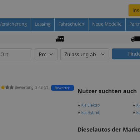
Ins
Versicherung
Leasing
Fahrschulen
Neue Modelle
Part
Find
Bewertung:
3,43
(
7
)
Bewerten
Nutzer suchten auch
»
»
Kia Elektro
Ki
»
»
Kia Hybrid
Ki
Dieselautos der Marke