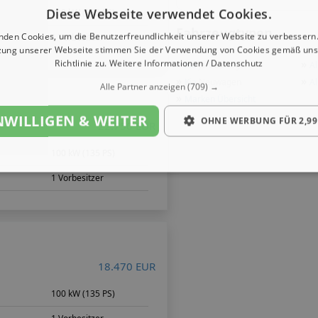
Diese Webseite verwendet Cookies.
100 kW (135 PS)
Fahrzeugtypen
nden Cookies, um die Benutzerfreundlichkeit unserer Website zu verbessern.
1 Vorbesitzer
zung unserer Webseite stimmen Sie der Verwendung von Cookies gemäß uns
»
»
Richtlinie zu.
Weitere Informationen / Datenschutz
Kia
Jahreswagen
Al
»
»
Kia
Neuwagen
Al
Alle Partner anzeigen
(709) →
»
Marken Übersicht
NWILLIGEN & WEITER
OHNE WERBUNG FÜR 2,99
22.750 EUR
100 kW (135 PS)
1 Vorbesitzer
18.470 EUR
100 kW (135 PS)