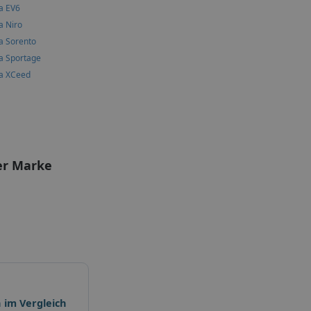
a EV6
a Niro
a Sorento
a Sportage
ia XCeed
er Marke
 im Vergleich