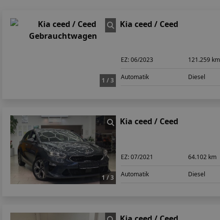
Kia ceed / Ceed
EZ:
06/2023
121.259 k
Automatik
Diesel
1 / 3
Kia ceed / Ceed
EZ:
07/2021
64.102 km
Automatik
Diesel
1 / 3
Kia ceed / Ceed