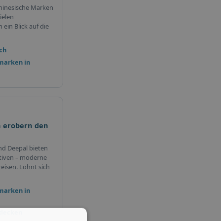
hinesische Marken
ielen
ein Blick auf die
ch
marken in
 erobern den
nd Deepal bieten
tiven – moderne
eisen. Lohnt sich
marken in
tdecken