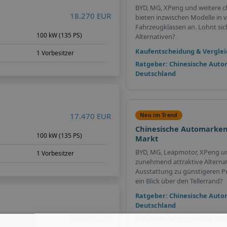
BYD, MG, XPeng und weitere c
18.270 EUR
bieten inzwischen Modelle in v
Fahrzeugklassen an. Lohnt sich 
100 kW (135 PS)
Alternativen?
Kaufentscheidung & Verglei
1 Vorbesitzer
Ratgeber: Chinesische Auto
Deutschland
17.470 EUR
Neu im Trend
Chinesische Automarken
100 kW (135 PS)
Markt
BYD, MG, Leapmotor, XPeng u
1 Vorbesitzer
zunehmend attraktive Alterna
Ausstattung zu günstigeren Pr
ein Blick über den Tellerrand?
Ratgeber: Chinesische Auto
Deutschland
15.970 EUR
Alle Modelle im Katalog en