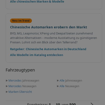
Alle chinesischen Marken & Modelle
Neu im Trend
Chinesische Automarken erobern den Markt
BYD, MG, Leapmotor, XPeng und Deepal bieten zunehmend
attraktive Alternativen – moderne Ausstattung zu günstigeren
Preisen. Lohnt sich ein Blick über den Tellerrand?
Ratgeber: Chinesische Automarken in Deutschland
Alle Modelle im Katalog entdecken
Fahrzeugtypen
»
»
Mercedes
Jahreswagen
Alle
Jahreswagen
»
»
Mercedes
Neuwagen
Alle
Neuwagen
»
Marken Übersicht
Ergebnisse:
1
-
10
von
500