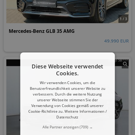
1 / 3
Mercedes-Benz GLB 35 AMG
49.990 EUR
Diese Webseite verwendet
Cookies.
Wir verwenden Cookies, um die
Benutzerfreundlichkeit unserer Website zu
verbessern. Durch die weitere Nutzung
unserer Webseite stimmen Sie der
Verwendung von Cookies gemäß unserer
Cookie-Richtlinie zu.
Weitere Informationen /
Datenschutz
Alle Partner anzeigen
(709) →