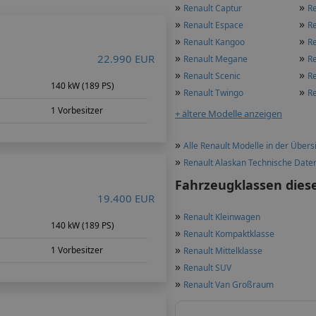
»
»
Renault Captur
Re
»
»
Renault Espace
Re
»
»
Renault Kangoo
R
»
»
22.990 EUR
Renault Megane
R
»
»
Renault Scenic
Re
140 kW (189 PS)
»
»
Renault Twingo
R
1 Vorbesitzer
+ ältere Modelle anzeigen
»
Alle Renault Modelle in der Übers
»
Renault Alaskan Technische Date
Fahrzeugklassen dies
19.400 EUR
»
Renault Kleinwagen
140 kW (189 PS)
»
Renault Kompaktklasse
»
1 Vorbesitzer
Renault Mittelklasse
»
Renault SUV
»
Renault Van Großraum