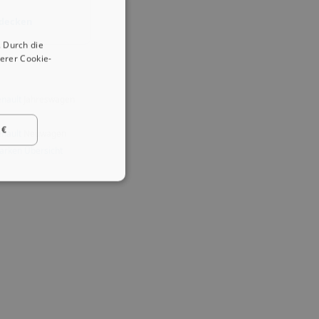
tdecken
 Durch die
erer Cookie-
nault
Jahreswagen
 €
nault
Neuwagen
arken Übersicht