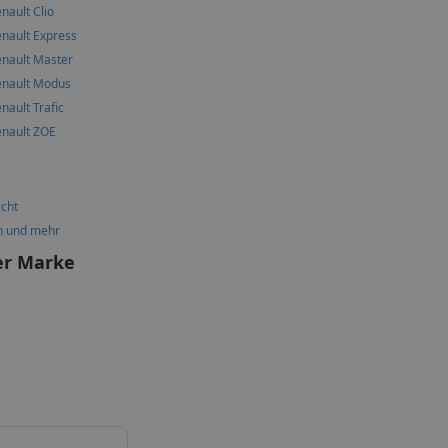
nault Clio
nault Express
enault Master
enault Modus
nault Trafic
enault ZOE
icht
n und mehr
er Marke