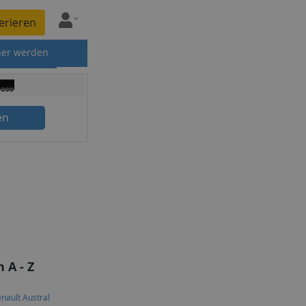
erieren
ner werden
en
 A - Z
nault Austral