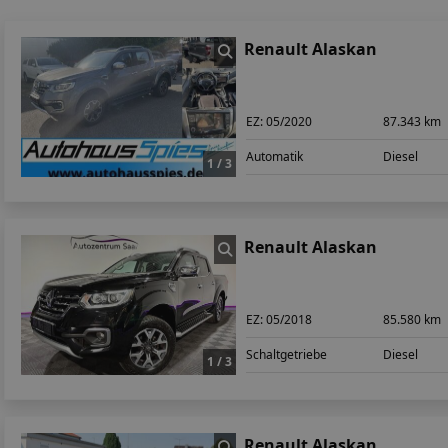
Renault Alaskan
EZ:
05/2020
87.343 km
Automatik
Diesel
1 / 3
Renault Alaskan
EZ:
05/2018
85.580 km
Schaltgetriebe
Diesel
1 / 3
Renault Alaskan