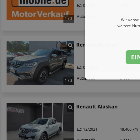
EZ:
08/2018
47.500 km
Automatik
Diesel
1 / 3
Wir verwe
weitere Nut
Renault Alaskan
EI
EZ:
03/2021
47.600 km
Automatik
Diesel
1 / 3
Renault Alaskan
EZ:
12/2021
48.466 km