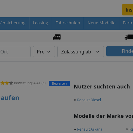
Ins
Versicherung
Leasing
Fahrschulen
Neue Modelle
Part
Find
Bewertung:
4,41
(
5
)
Bewerten
Nutzer suchten auch
kaufen
»
Renault Diesel
Modelle der Marke von
»
»
Renault Arkana
Re