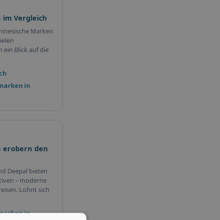
 im Vergleich
hinesische Marken
ielen
ein Blick auf die
ch
marken in
 erobern den
nd Deepal bieten
tiven – moderne
eisen. Lohnt sich
marken in