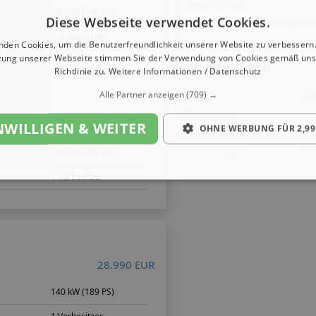
Deutschland
140 kW (189 PS)
Diese Webseite verwendet Cookies.
Alle Modelle im Katalog en
1 Vorbesitzer
nden Cookies, um die Benutzerfreundlichkeit unserer Website zu verbessern.
zung unserer Webseite stimmen Sie der Verwendung von Cookies gemäß uns
Fahrzeugtypen
Richtlinie zu.
Weitere Informationen / Datenschutz
Alle Partner anzeigen
(709) →
»
»
Renault
Re
Gebrauchtwagen
29.900 EUR
NWILLIGEN & WEITER
OHNE WERBUNG FÜR 2,99
»
»
Alle
Jahreswagen
Re
»
»
Alle
Neuwagen
M
140 kW (189 PS)
1 Vorbesitzer
28.990 EUR
140 kW (189 PS)