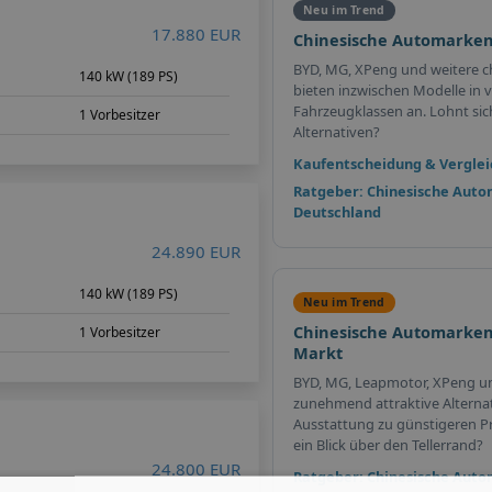
Neu im Trend
17.880 EUR
Chinesische Automarken
BYD, MG, XPeng und weitere c
m
140 kW (189 PS)
bieten inzwischen Modelle in v
Fahrzeugklassen an. Lohnt sich 
1 Vorbesitzer
Alternativen?
Kaufentscheidung & Verglei
Ratgeber: Chinesische Auto
Deutschland
24.890 EUR
140 kW (189 PS)
Neu im Trend
Chinesische Automarken
1 Vorbesitzer
Markt
BYD, MG, Leapmotor, XPeng u
zunehmend attraktive Alterna
Ausstattung zu günstigeren Pr
ein Blick über den Tellerrand?
24.800 EUR
Ratgeber: Chinesische Auto