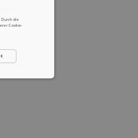
tdecken
 Durch die
erer Cookie-
nault
Jahreswagen
 €
nault
Neuwagen
arken Übersicht