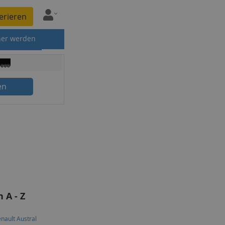
erieren
ner werden
en
 A - Z
nault Austral