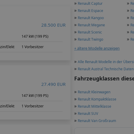
»
»
Renault Captur
Re
»
»
Renault Espace
Re
»
»
Renault Kangoo
R
»
»
28.500 EUR
Renault Megane
R
»
»
Renault Scenic
Re
147 kW (199 PS)
»
»
Renault Twingo
R
zin/Elekt
1 Vorbesitzer
+ ältere Modelle anzeigen
»
Alle Renault Modelle in der Übers
»
Renault Austral Technische Date
Fahrzeugklassen dies
27.490 EUR
»
Renault Kleinwagen
147 kW (199 PS)
»
Renault Kompaktklasse
»
zin/Elekt
1 Vorbesitzer
Renault Mittelklasse
»
Renault SUV
»
Renault Van Großraum