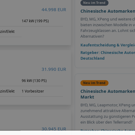
Neu im Trend
44.998 EUR
Chinesische Automarken
BYD, MG, XPeng und weitere c
147 kW (199 PS)
bieten inzwischen Modelle in v
Fahrzeugklassen an. Lohnt sich 
zin/Elekt
Alternativen?
Kaufentscheidung & Verglei
Ratgeber: Chinesische Auto
Deutschland
31.990 EUR
96 kW (130 PS)
Neu im Trend
Chinesische Automarken
zin/Elekt
1 Vorbesitzer
Markt
BYD, MG, Leapmotor, XPeng u
zunehmend attraktive Alterna
Ausstattung zu günstigeren Pr
ein Blick über den Tellerrand?
30.945 EUR
Ratgeber: Chinesische Auto