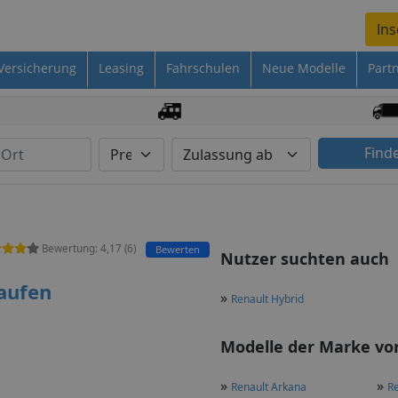
Ins
Versicherung
Leasing
Fahrschulen
Neue Modelle
Part
Find
Bewertung:
4,17
(
6
)
Bewerten
Nutzer suchten auch
aufen
»
Renault Hybrid
Modelle der Marke von
»
»
Renault Arkana
Re