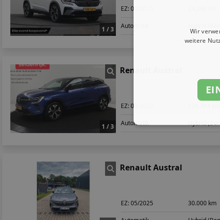
EZ:
05/2025
24.290 km
Automatik
Hybrid (Ben
1 / 3
Wir verwe
weitere Nut
Renault Austral
EI
EZ:
08/2023
129.743 k
Automatik
Hybrid (Ben
1 / 3
Renault Austral
EZ:
05/2025
30.000 km