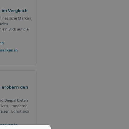
 im Vergleich
hinesische Marken
ielen
ein Blick auf die
ch
marken in
 erobern den
nd Deepal bieten
tiven – moderne
eisen. Lohnt sich
marken in