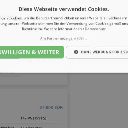
Deutschland
147 kW (199 PS)
Diese Webseite verwendet Cookies.
Alle Modelle im Katalog en
zin/Elekt
nden Cookies, um die Benutzerfreundlichkeit unserer Website zu verbessern.
zung unserer Webseite stimmen Sie der Verwendung von Cookies gemäß uns
Fahrzeugtypen
Richtlinie zu.
Weitere Informationen / Datenschutz
Alle Partner anzeigen
(709) →
»
»
Renault
Re
Gebrauchtwagen
21.500 EUR
NWILLIGEN & WEITER
OHNE WERBUNG FÜR 2,99
»
»
Alle
Jahreswagen
Re
»
»
Alle
Neuwagen
M
m
116 kW (157 PS)
zin/Elekt
37.800 EUR
147 kW (199 PS)