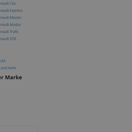
nault Clio
nault Express
enault Master
enault Modus
nault Trafic
enault ZOE
icht
n und mehr
er Marke