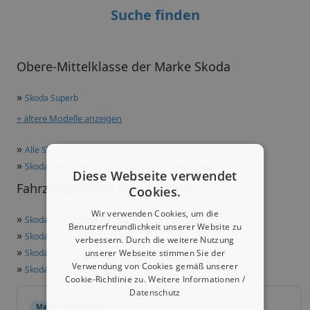
Suche finden
Obere-Mittelklasse der Marke Skoda
»
Skoda Superb
+ ältere Modelle anzeigen
»
Alle Skoda Modelle in der Übersicht
»
Skoda Obere Mittelklasse Technische Daten und mehr
Diese Webseite verwendet
Fahrzeugklassen dieser Marke
Cookies.
Wir verwenden Cookies, um die
»
Skoda Kompaktklasse
Benutzerfreundlichkeit unserer Website zu
»
Skoda Obere Mittelklasse
verbessern. Durch die weitere Nutzung
»
unserer Webseite stimmen Sie der
Skoda SUV
Verwendung von Cookies gemäß unserer
»
Skoda Transporter - klein
Cookie-Richtlinie zu.
Weitere Informationen /
Datenschutz
Marke im Vergleich