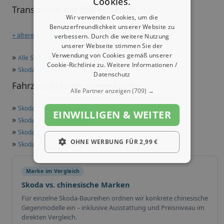
Cookies.
Transporter der Marke Skoda
Wir verwenden Cookies, um die
Benutzerfreundlichkeit unserer Website zu
+ ältere Modelle anzeigen
verbessern. Durch die weitere Nutzung
unserer Webseite stimmen Sie der
Verwendung von Cookies gemäß unserer
»
Alle Skoda Modelle in der Übersicht
Cookie-Richtlinie zu.
Weitere Informationen /
»
Skoda Transporter Technische Daten und mehr
Datenschutz
Fahrzeugklassen dieser Marke
Alle Partner anzeigen
(709) →
»
Skoda Kompaktklasse
EINWILLIGEN & WEITER
»
Skoda Obere Mittelklasse
»
Skoda SUV
OHNE WERBUNG FÜR 2,99 €
»
Skoda Transporter - klein
Marke im Vergleich
Skoda vs. chinesische Marken
Für einzelne Skoda-Baureihen ordnen wir konkrete chinesische
Gegenmodelle ein – inklusive Ausstattung und Preisniveau im
direkten Vergleich.