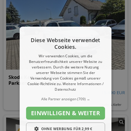
Diese Webseite verwendet
Cookies.
Wir verwenden Cookies, um die
Benutzerfreundlichkeit unserer Website zu
verbessern. Durch die weitere Nutzung
unserer Webseite stimmen Sie der
Skoda Kamiq 1,0 TSI Style Klima,
Verwendung von Cookies gemäß unserer
Parksensoren hinten, Ca
Cookie-Richtlinie zu.
Weitere Informationen /
Datenschutz
15.490 EUR
Alle Partner anzeigen
(709) →
Delalic & Kiefer
EINWILLIGEN & WEITER
OHNE WERBUNG FÜR 2,99 €