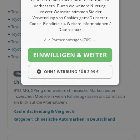
verbessern. Durch die weitere Nutzung
»
unserer Webseite stimmen Sie der
Toyota Kompaktklasse
Verwendung von Cookies gemäß unserer
»
Toyota Mittelklasse
Cookie-Richtlinie zu.
Weitere Informationen /
»
Toyota Obere Mittelklasse
Datenschutz
»
Toyota SUV
Alle Partner anzeigen
(709) →
»
Toyota Van Kompakt
»
Toyota Van Großraum
EINWILLIGEN & WEITER
»
Toyota Pickup
OHNE WERBUNG FÜR 2,99 €
Neu im Trend
Chinesische Automarken im Vergleich
BYD, MG, XPeng und weitere chinesische Marken bieten
inzwischen Modelle in vielen Fahrzeugklassen an. Lohnt sich
ein Blick auf die Alternativen?
Kaufentscheidung & Vergleich
Ratgeber: Chinesische Automarken in Deutschland