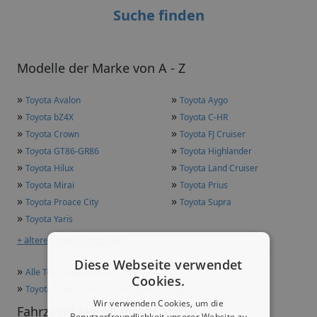
Suche finden
Modelle der Marke von A - Z
»
»
Toyota Avalon
Toyota Aygo
»
»
Toyota bZ4X
Toyota C-HR
»
»
Toyota Crown
Toyota FJ Cruiser
»
»
Toyota GT86-GR86
Toyota Highlander
»
»
Toyota Hilux
Toyota Land Cruiser
»
»
Toyota Mirai
Toyota Prius
»
»
Toyota Proace City
Toyota Supra
»
Toyota Yaris
+ ältere Modelle anzeigen
Diese Webseite verwendet
»
Alle Toyota Modelle in der Übersicht
Cookies.
»
Toyota Proace Technische Daten und mehr
Wir verwenden Cookies, um die
Fahrzeugklassen dieser Marke
Benutzerfreundlichkeit unserer Website zu