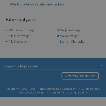
Alle Modelle im Katalog entdecken
Fahrzeugtypen
»
»
VW
Gebrauchtwagen
VW
Jahreswagen
»
»
Alle
Jahreswagen
VW
Neuwagen
»
»
Alle
Neuwagen
Marken Übersicht
Support & Impressum
Vertrag widerrufen
Copyright © 2000 - 2026 1A-Infosysteme.de | Content by: 1A-Automarkt.de |
08.08.2026
| CFo: nur_Artikel|SEO_anpassung ( 0.381)