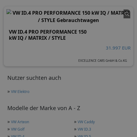
VW ID.4 PRO PERFORMANCE 150
kW IQ / MATRIX / STYLE
31.997 EUR
EXCELLENCE CARS GmbH & Co.KG
Nutzer suchten auch
»
VW Elektro
Modelle der Marke von A - Z
»
»
VW Arteon
VW Caddy
»
»
VW Golf
VW ID.3
»
»
VW ID.4
VW ID.5