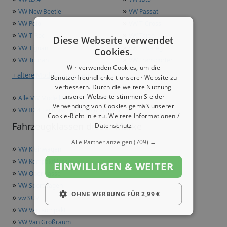
»
»
VW New Beetle
VW Passat
»
»
VW Polo
VW T-Cross
»
»
VW T-Roc
VW Taigo
Diese Webseite verwendet
»
»
VW Tiguan
VW Touareg
Cookies.
»
»
VW Touran
VW Transporter
Wir verwenden Cookies, um die
+ ältere Modelle anzeigen
Benutzerfreundlichkeit unserer Website zu
verbessern. Durch die weitere Nutzung
»
unserer Webseite stimmen Sie der
Alle VW Modelle in der Übersicht
Verwendung von Cookies gemäß unserer
»
VW ID.4 Technische Daten und mehr
Cookie-Richtlinie zu.
Weitere Informationen /
Fahrzeugklassen dieser Marke
Datenschutz
Alle Partner anzeigen
(709) →
»
VW Kleinwagen
»
VW Kompaktklasse
EINWILLIGEN & WEITER
»
VW Oberklasse
»
VW Sportwagen
OHNE WERBUNG FÜR 2,99 €
»
vw SUV
»
VW Van Kompakt
»
VW Van Großraum