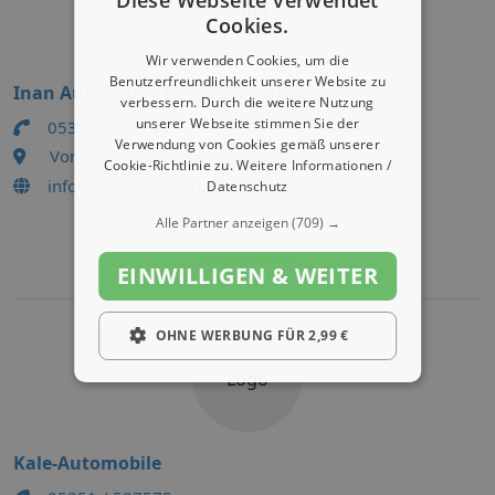
Logo
Cookies.
Wir verwenden Cookies, um die
Benutzerfreundlichkeit unserer Website zu
Inan Autohaus KFZ-Meisterbetrieb
verbessern. Durch die weitere Nutzung
unserer Webseite stimmen Sie der
05351 53 88 55
Verwendung von Cookies gemäß unserer
Von-Guericke-Str. 14 , 38350 Helmstedt
Cookie-Richtlinie zu.
Weitere Informationen /
info@autohaus-inan.de
Datenschutz
Alle Partner anzeigen
(709) →
Eintrag bearbeiten
Eintrag aktivieren
EINWILLIGEN & WEITER
OHNE WERBUNG FÜR 2,99 €
Logo
Kale-Automobile