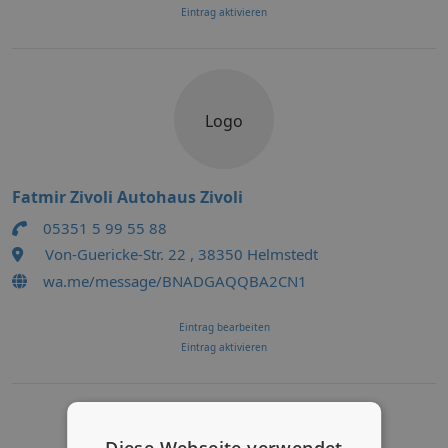
Eintrag aktivieren
Logo
Fatmir Zivoli Autohaus Zivoli
05351 5 99 55 88
Von-Guericke-Str. 22 , 38350 Helmstedt
wa.me/message/BNADGAQQBA2CN1
Eintrag bearbeiten
Eintrag aktivieren
Diese Webseite verwendet