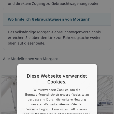
und direktem Zugang zu Gebrauchtwagenangeboten.
Wo finde ich Gebrauchtwagen von Morgan?
Das vollständige Morgan-Gebrauchtwagenverzeichnis
erreichen Sie über den Link zur Fahrzeugsuche weiter
oben auf dieser Seite.
Alle Modellreihen von Morgan:
Diese Webseite verwendet
Cookies.
Wir verwenden Cookies, um die
Benutzerfreundlichkeit unserer Website zu
verbessern. Durch die weitere Nutzung
unserer Webseite stimmen Sie der
Verwendung von Cookies gemäß unserer
Cookie-Richtlinie zu.
Weitere Informationen /